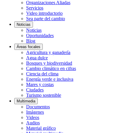
Organizaciones Aliadas
Servicios
Video introductorio
Sea parte del cambio
Noticias
Noticias
Oportunidades
Blog
Áreas focales
Agricultura y ganadería
Agua dulce
Bosques y biodiversidad
Cambio climático en cifras
Ciencia del clima
Energía verde e inclusiva
Mares y costas
Ciudades
Turismo sostenible
Multimedia
Documentos
Imágenes
Videos
Audios
Material gráfico