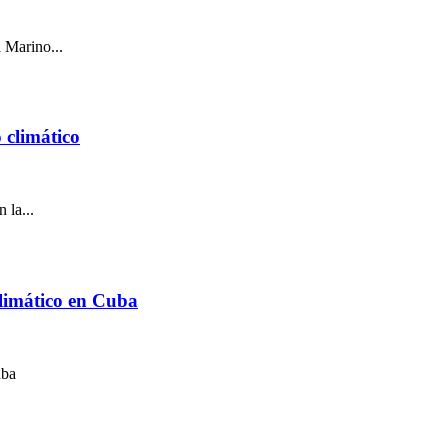
 Marino...
 climático
 la...
climático en Cuba
uba