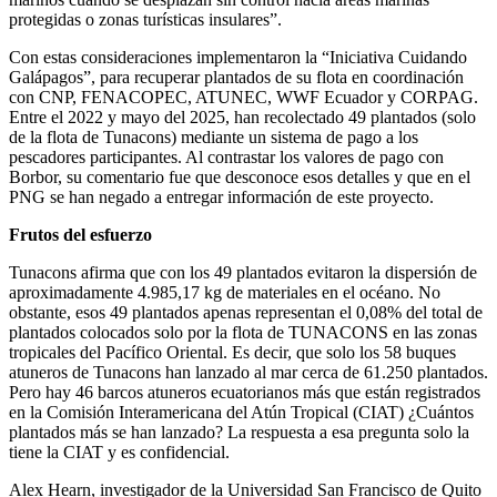
protegidas o zonas turísticas insulares”.
Con estas consideraciones implementaron la “Iniciativa Cuidando
Galápagos”, para recuperar plantados de su flota en coordinación
con CNP, FENACOPEC, ATUNEC, WWF Ecuador y CORPAG.
Entre el 2022 y mayo del 2025, han recolectado 49 plantados (solo
de la flota de Tunacons) mediante un sistema de pago a los
pescadores participantes. Al contrastar los valores de pago con
Borbor, su comentario fue que desconoce esos detalles y que en el
PNG se han negado a entregar información de este proyecto.
Frutos del esfuerzo
Tunacons afirma que con los 49 plantados evitaron la dispersión de
aproximadamente 4.985,17 kg de materiales en el océano. No
obstante, esos 49 plantados apenas representan el 0,08% del total de
plantados colocados solo por la flota de TUNACONS en las zonas
tropicales del Pacífico Oriental. Es decir, que solo los 58 buques
atuneros de Tunacons han lanzado al mar cerca de 61.250 plantados.
Pero hay 46 barcos atuneros ecuatorianos más que están registrados
en la Comisión Interamericana del Atún Tropical (CIAT) ¿Cuántos
plantados más se han lanzado? La respuesta a esa pregunta solo la
tiene la CIAT y es confidencial.
Alex Hearn, investigador de la Universidad San Francisco de Quito