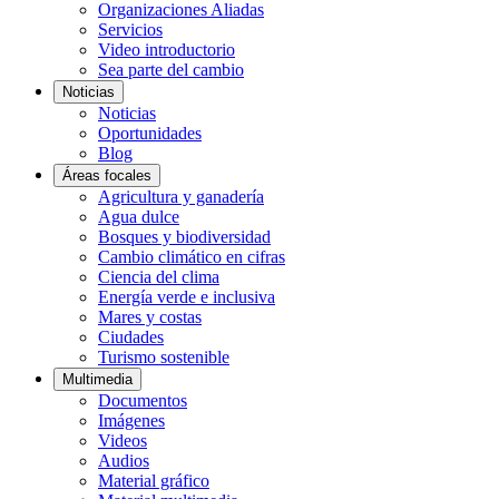
Organizaciones Aliadas
Servicios
Video introductorio
Sea parte del cambio
Noticias
Noticias
Oportunidades
Blog
Áreas focales
Agricultura y ganadería
Agua dulce
Bosques y biodiversidad
Cambio climático en cifras
Ciencia del clima
Energía verde e inclusiva
Mares y costas
Ciudades
Turismo sostenible
Multimedia
Documentos
Imágenes
Videos
Audios
Material gráfico