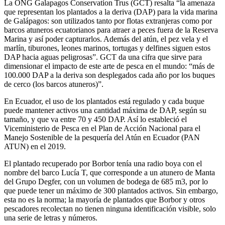
La ONG Galapagos Conservation Trus (GCT) resalta “la amenaza
que representan los plantados a la deriva (DAP) para la vida marina
de Galápagos: son utilizados tanto por flotas extranjeras como por
barcos atuneros ecuatorianos para atraer a peces fuera de la Reserva
Marina y así poder capturarlos. Además del atún, el pez vela y el
marlín, tiburones, leones marinos, tortugas y delfines siguen estos
DAP hacia aguas peligrosas”. GCT da una cifra que sirve para
dimensionar el impacto de este arte de pesca en el mundo: “más de
100.000 DAP a la deriva son desplegados cada año por los buques
de cerco (los barcos atuneros)”.
En Ecuador, el uso de los plantados está regulado y cada buque
puede mantener activos una cantidad máxima de DAP, según su
tamaño, y que va entre 70 y 450 DAP. Así lo estableció el
Viceministerio de Pesca en el Plan de Acción Nacional para el
Manejo Sostenible de la pesquería del Atún en Ecuador (PAN
ATUN) en el 2019.
El plantado recuperado por Borbor tenía una radio boya con el
nombre del barco Lucía T, que corresponde a un atunero de Manta
del Grupo Degfer, con un volumen de bodega de 685 m3, por lo
que puede tener un máximo de 300 plantados activos. Sin embargo,
esta no es la norma; la mayoría de plantados que Borbor y otros
pescadores recolectan no tienen ninguna identificación visible, solo
una serie de letras y números.