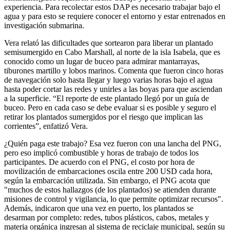
experiencia. Para recolectar estos DAP es necesario trabajar bajo el
agua y para esto se requiere conocer el entorno y estar entrenados en
investigación submarina.
Vera relató las dificultades que sortearon para liberar un plantado
semisumergido en Cabo Marshall, al norte de la isla Isabela, que es
conocido como un lugar de buceo para admirar mantarrayas,
tiburones martillo y lobos marinos. Comenta que fueron cinco horas
de navegación solo hasta llegar y luego varias horas bajo el agua
hasta poder cortar las redes y unirles a las boyas para que asciendan
a la superficie. “El reporte de este plantado llegó por un guía de
buceo. Pero en cada caso se debe evaluar si es posible y seguro el
retirar los plantados sumergidos por el riesgo que implican las
corrientes”, enfatizó Vera.
¿Quién paga este trabajo? Esa vez fueron con una lancha del PNG,
pero eso implicó combustible y horas de trabajo de todos los
participantes. De acuerdo con el PNG, el costo por hora de
movilización de embarcaciones oscila entre 200 USD cada hora,
según la embarcación utilizada. Sin embargo, el PNG acota que
"muchos de estos hallazgos (de los plantados) se atienden durante
misiones de control y vigilancia, lo que permite optimizar recursos".
Además, indicaron que una vez en puerto, los plantados se
desarman por completo: redes, tubos plásticos, cabos, metales y
materia orgánica ingresan al sistema de reciclaje municipal, según su