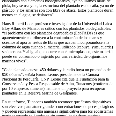
elaborados con elementos biodegradables, “ya no usamos malla de
piola, hoy se usa yute, la estructura del plantado es de caña, ya no de
plástico, y los amarres son con fibra de abacá. Estos plantados duran
menos en el agua, se deshacen”.
Hans Ruperti Loor, profesor e investigador de la Universidad Laica
Eloy Alfaro de Manabí es crítico con los plantados biodegradables:
“el problema con los plantados degradables (EcoFADs) es que
aparentemente contribuyen a la contaminación de los mares y
océanos al aportar restos de fibras que acaban incorporándose a la
columna de agua cuando el material utilizado (cabuya, yute, cuerda)
se deteriora. Y al igual que ocurre con el microplástico, este material
puede ser consumido o ingerido por una variedad de organismos
marinos vivos”.
"Cada plantado cuesta 450 dólares y la radio boya un promedio de
950 dólares", señala Bruno Leone, presidente de la Cámara
Nacional de Pesquería, CNP. Leone cita que la Fundación para la
Conservación y Pesca Responsable de Atún, Tunacons (conformada
por 10 empresas atuneras) mantiene un proyecto para recuperar
plantados en la Reserva Marina de Galápagos.
En su informe, Tunacons también reconoce que “estos dispositivos
son efectivos para atraer grandes concentraciones de peces pelágicos
y pueden representar una amenaza significativa para los ecosistemas
marinos cuando se desplazan sin control hacia áreas marinas