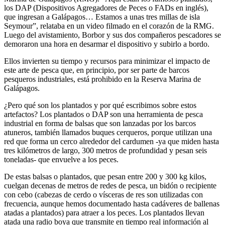
los DAP (Dispositivos Agregadores de Peces o FADs en inglés),
que ingresan a Galápagos… Estamos a unas tres millas de isla
Seymour”, relataba en un video filmado en el corazón de la RMG.
Luego del avistamiento, Borbor y sus dos compañeros pescadores se
demoraron una hora en desarmar el dispositivo y subirlo a bordo.
Ellos invierten su tiempo y recursos para minimizar el impacto de
este arte de pesca que, en principio, por ser parte de barcos
pesqueros industriales, está prohibido en la Reserva Marina de
Galápagos.
¿Pero qué son los plantados y por qué escribimos sobre estos
artefactos? Los plantados o DAP son una herramienta de pesca
industrial en forma de balsas que son lanzadas por los barcos
atuneros, también llamados buques cerqueros, porque utilizan una
red que forma un cerco alrededor del cardumen -ya que miden hasta
tres kilómetros de largo, 300 metros de profundidad y pesan seis
toneladas- que envuelve a los peces.
De estas balsas o plantados, que pesan entre 200 y 300 kg kilos,
cuelgan decenas de metros de redes de pesca, un bidón o recipiente
con cebo (cabezas de cerdo o vísceras de res son utilizadas con
frecuencia, aunque hemos documentado hasta cadáveres de ballenas
atadas a plantados) para atraer a los peces. Los plantados llevan
atada una radio boya que transmite en tiempo real información al