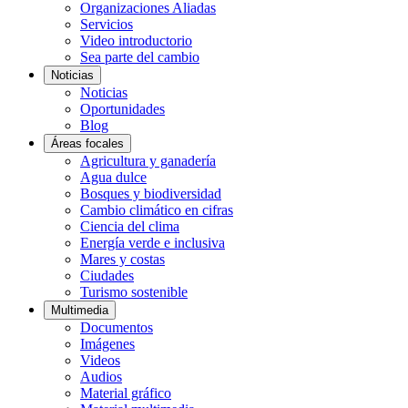
Organizaciones Aliadas
Servicios
Video introductorio
Sea parte del cambio
Noticias
Noticias
Oportunidades
Blog
Áreas focales
Agricultura y ganadería
Agua dulce
Bosques y biodiversidad
Cambio climático en cifras
Ciencia del clima
Energía verde e inclusiva
Mares y costas
Ciudades
Turismo sostenible
Multimedia
Documentos
Imágenes
Videos
Audios
Material gráfico