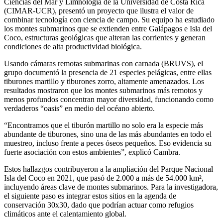
Ciencias del Mar y Limnología de la Universidad de Costa Rica
(CIMAR-UCR), presentó un proyecto que ilustra el valor de
combinar tecnología con ciencia de campo. Su equipo ha estudiado
los montes submarinos que se extienden entre Galápagos e Isla del
Coco, estructuras geológicas que alteran las corrientes y generan
condiciones de alta productividad biológica.
Usando cámaras remotas submarinas con carnada (BRUVS), el
grupo documentó la presencia de 21 especies pelágicas, entre ellas
tiburones martillo y tiburones zorro, altamente amenazados. Los
resultados mostraron que los montes submarinos más remotos y
menos profundos concentran mayor diversidad, funcionando como
verdaderos “oasis” en medio del océano abierto.
“Encontramos que el tiburón martillo no solo era la especie más
abundante de tiburones, sino una de las más abundantes en todo el
muestreo, incluso frente a peces óseos pequeños. Eso evidencia su
fuerte asociación con estos ambientes”, explicó Cambra.
Estos hallazgos contribuyeron a la ampliación del Parque Nacional
Isla del Coco en 2021, que pasó de 2.000 a más de 54.000 km²,
incluyendo áreas clave de montes submarinos. Para la investigadora,
el siguiente paso es integrar estos sitios en la agenda de
conservación 30x30, dado que podrían actuar como refugios
climáticos ante el calentamiento global.