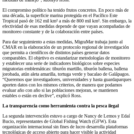
El compromiso político ha tenido frutos concretos. En poco más de
una década, la superficie marina protegida en el Pacífico Este
Tropical pasó de 162 mil km² a más de 800 mil km². Sin embargo, la
efectividad de esas medidas depende de que vayan acompañadas de
monitoreo constante y de la colaboración entre países.
Para dar seguimiento a estas medidas, MigraMar trabaja junto al
CMAR en la elaboración de un protocolo regional de investigación
que permita a científicos de distintos países generar datos
comparables. El objetivo es estandarizar metodologías de monitoreo
y establecer una serie de indicadores biológicos sobre especies
migratorias emblemáticas: tiburón martillo, tiburón ballena, ballena
jorobada, atún aleta amarilla, tortuga verde y bacalao de Galápagos.
“Queremos que investigadores, universidades y hasta guardaparques
aporten datos con los mismos criterios, de manera que podamos
evaluar año con año si las poblaciones mejoran, se mantienen
estables o están en declive”, explicó Ross.
La transparencia como herramienta contra la pesca ilegal
La segunda intervención estuvo a cargo de Nancy de Lemos y Edaí
Bucio, representantes de Global Fishing Watch (GFW). Esta
organización internacional sin fines de lucro desarrolla plataformas
tecnológicas de acceso abierto para hacer visible la actividad