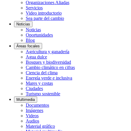
Organizaciones Aliadas
Servicios
Video introductorio
Sea parte del cambio
Noticias
Noticias
Oportunidades
Blog
Áreas focales
Agricultura y ganadería
Agua dulce
Bosques y biodiversidad
Cambio climático en cifras
Ciencia del clima
Energía verde e inclusiva
Mares y costas
Ciudades
Turismo sostenible
Multimedia
Documentos
Imágenes
Videos
Audios
Material gráfico