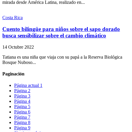
mirada desde América Latina, realizado en...
Costa Rica
Cuento bilingüe para niños sobre el sapo dorado
busca sensibilizar sobre el cambio climático
14 Octubre 2022
Tatiana es una niña que viaja con su papá a la Reserva Biológica
Bosque Nuboso...
Paginación
Página actual
1
Página
2
Página
3
Página
4
Página
5
Página
6
Página
7
Página
8
Página
9