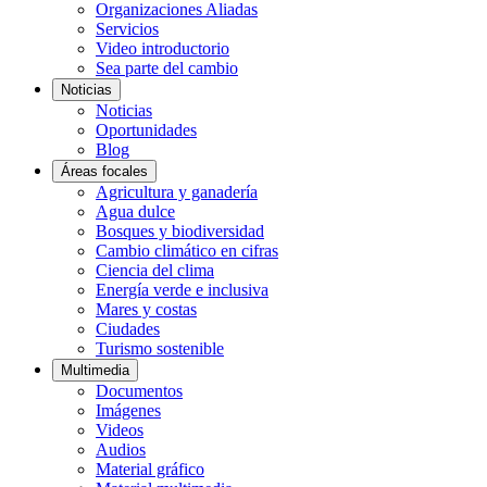
Organizaciones Aliadas
Servicios
Video introductorio
Sea parte del cambio
Noticias
Noticias
Oportunidades
Blog
Áreas focales
Agricultura y ganadería
Agua dulce
Bosques y biodiversidad
Cambio climático en cifras
Ciencia del clima
Energía verde e inclusiva
Mares y costas
Ciudades
Turismo sostenible
Multimedia
Documentos
Imágenes
Videos
Audios
Material gráfico