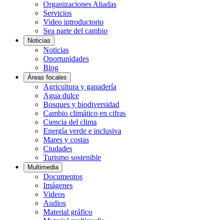
Organizaciones Aliadas
Servicios
Video introductorio
Sea parte del cambio
Noticias
Noticias
Oportunidades
Blog
Áreas focales
Agricultura y ganadería
Agua dulce
Bosques y biodiversidad
Cambio climático en cifras
Ciencia del clima
Energía verde e inclusiva
Mares y costas
Ciudades
Turismo sostenible
Multimedia
Documentos
Imágenes
Videos
Audios
Material gráfico