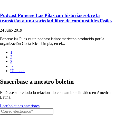
Podcast Ponerse Las Pilas con historias sobre la
transición a una sociedad libre de combustibles fósiles
24 Julio 2019
Ponerse las Pilas es un podcast latinoamericano producido por la
organización Costa Rica Limpia, en el...
Página
1
actual
Página
2
Paginación
Página
3
Siguiente
››
página
Última
Último »
página
Suscríbase a nuestro boletín
Entérese sobre todo lo relacionado con cambio climático en América
Latina.
Leer boletines anteriores