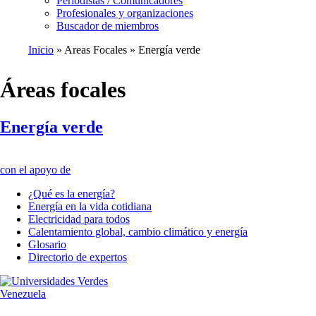
Periodistas / Comunicadores
Profesionales y organizaciones
Buscador de miembros
Inicio
Areas Focales
Energía verde
Ruta
de
Áreas focales
navegación
Energía verde
con el apoyo de
¿Qué es la energía?
Energía en la vida cotidiana
Electricidad para todos
Calentamiento global, cambio climático y energía
Glosario
Directorio de expertos
Venezuela