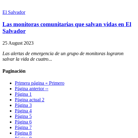
El Salvador
Las monitoras comunitarias que salvan vidas en El
Salvador
25 August 2023
Las alertas de emergencia de un grupo de monitoras lograron
salvar la vida de cuatro
...
Paginación
Primera página
« Primero
Página anterior
‹‹
Página
1
Página actual
2
Página
3
Página
4
Página
5
Página
6
Página
7
Página
8