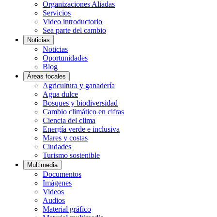
Organizaciones Aliadas
Servicios
Video introductorio
Sea parte del cambio
Noticias
Noticias
Oportunidades
Blog
Áreas focales
Agricultura y ganadería
Agua dulce
Bosques y biodiversidad
Cambio climático en cifras
Ciencia del clima
Energía verde e inclusiva
Mares y costas
Ciudades
Turismo sostenible
Multimedia
Documentos
Imágenes
Videos
Audios
Material gráfico