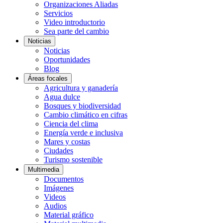
Organizaciones Aliadas
Servicios
Video introductorio
Sea parte del cambio
Noticias
Noticias
Oportunidades
Blog
Áreas focales
Agricultura y ganadería
Agua dulce
Bosques y biodiversidad
Cambio climático en cifras
Ciencia del clima
Energía verde e inclusiva
Mares y costas
Ciudades
Turismo sostenible
Multimedia
Documentos
Imágenes
Videos
Audios
Material gráfico