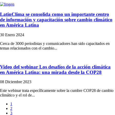
LatinClima se consolida como un importante centro
de información y capacitación sobre cambio climático
en América Latina
30 Enero 2024
Cerca de 3000 periodistas y comunicadores han sido capacitados en
temas relacionados con el cambio...
Video del webinar Los desafíos de la acción climática
en América Latina: una mirada desde la COP28
08 Diciembre 2023
Este webinar trata específicamente sobre la cumbre COP28 de cambio
climático y el rol de...
Página
1
actual
Página
2
Paginación
Página
3