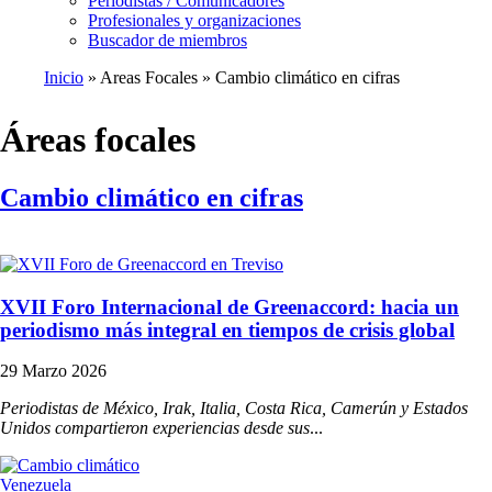
Periodistas / Comunicadores
Profesionales y organizaciones
Buscador de miembros
Inicio
Areas Focales
Cambio climático en cifras
Ruta
de
Áreas focales
navegación
Cambio climático en cifras
XVII Foro Internacional de Greenaccord: hacia un
periodismo más integral en tiempos de crisis global
29 Marzo 2026
Periodistas de México, Irak, Italia, Costa Rica, Camerún y Estados
Unidos compartieron experiencias desde sus
...
Venezuela