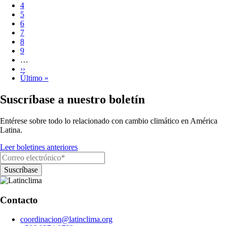
Página
4
Página
5
Página
6
Página
7
Página
8
Página
9
…
Siguiente
››
página
Última
Último »
página
Suscríbase a nuestro boletín
Entérese sobre todo lo relacionado con cambio climático en América
Latina.
Leer boletines anteriores
Contacto
coordinacion@latinclima.org