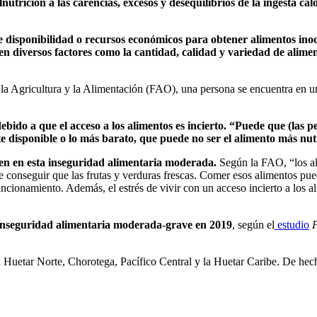
nutrición a las carencias, excesos y desequilibrios de la ingesta c
ta de disponibilidad o recursos económicos para obtener alimentos in
n diversos factores como la cantidad, calidad y variedad de aliment
la Agricultura y la Alimentación (FAO), una persona se encuentra en u
ido a que el acceso a los alimentos es incierto. “Puede que (las pe
disponible o lo más barato, que puede no ser el alimento más nutr
en en esta inseguridad alimentaria moderada.
Según la FAO, “los al
e conseguir que las frutas y verduras frescas. Comer esos alimentos pued
uncionamiento. Además, el estrés de vivir con un acceso incierto a los 
 inseguridad alimentaria moderada-grave en 2019
, según el
estudio
P
 Huetar Norte, Chorotega, Pacífico Central y la Huetar Caribe. De hech