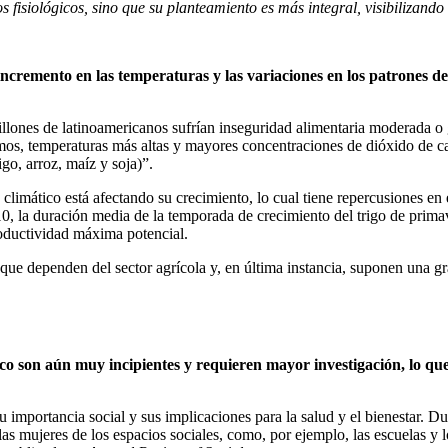
s fisiológicos, sino que su planteamiento es más integral, visibilizand
ncremento en las temperaturas y las variaciones en los patrones de 
lones de latinoamericanos sufrían inseguridad alimentaria moderada o 
s, temperaturas más altas y mayores concentraciones de dióxido de car
igo, arroz, maíz y soja)”.
 climático está afectando su crecimiento, lo cual tiene repercusiones e
0, la duración media de la temporada de crecimiento del trigo de primave
roductividad máxima potencial.
ue dependen del sector agrícola y, en última instancia, suponen una gr
co son aún muy incipientes y requieren mayor investigación, lo qu
u importancia social y sus implicaciones para la salud y el bienestar. 
 mujeres de los espacios sociales, como, por ejemplo, las escuelas y los