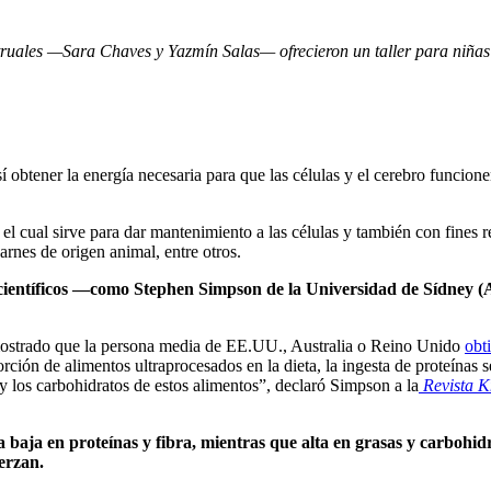
truales —Sara Chaves y Yazmín Salas— ofrecieron un taller para niñas
í obtener la energía necesaria para que las células y el cerebro funcione
o, el cual sirve para dar mantenimiento a las células y también con fine
arnes de origen animal, entre otros.
s científicos —como Stephen Simpson de la Universidad de Sídney (
emostrado que la persona media de EE.UU., Australia o Reino Unido
obt
ón de alimentos ultraprocesados en la dieta, la ingesta de proteínas s
 y los carbohidratos de estos alimentos”, declaró Simpson a la
Revista 
a baja en proteínas y fibra, mientras que alta en grasas y carbohidr
erzan.