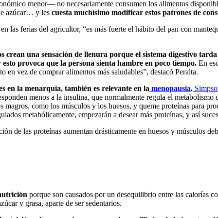
onómico menor— no necesariamente consumen los alimentos disponibles en
 de azúcar… y les
cuesta muchísimo modificar estos patrones de co
las ferias del agricultor, “es más fuerte el hábito del pan con mantequil
s crean una sensación de llenura porque el sistema digestivo tarda 
y esto provoca que la persona sienta hambre en poco tiempo.
En eso
rito en vez de comprar alimentos más saludables”, destacó Peralta.
es en la menarquia, también es relevante en la
menopausia
.
Simpson
esponden menos a la insulina, que normalmente regula el metabolismo de
s magros, como los músculos y los huesos, y queme proteínas para produ
ulados metabólicamente, empezarán a desear más proteínas, y así suce
dación de las proteínas aumentan drásticamente en huesos y músculos de
utrición
porque son causados por un desequilibrio entre las calorías co
úcar y grasa, aparte de ser sedentarios.