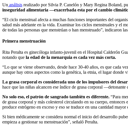
Un
análisis
realizado por Silvia P. Canelón y Mary Regina Boland, pu
inseguridad alimentaria —exacerbada esta por el cambio climáti
“El ciclo menstrual afecta a muchas funciones importantes del organi
salud más adelante en la vida. Examinar los ciclos menstruales y el m
de todas las personas que menstrúan o han menstruado”, indicaron las 
Primera menstruación
Rita Peralta es ginecóloga infanto-juvenil en el Hospital Calderón G
notando que
la edad de la menarquia es cada vez más corta.
“Lo que se viene observando, desde hace 30-40 años, es que cada vez 
aunque hay otros aspectos como la genética, la etnia, el lugar donde 
La grasa corporal es considerada uno de los impulsores del desar
hace que las niñas alcancen ese índice de grasa corporal —detonante 
No solo eso, el patrón de sangrado también es diferente.
“Para mens
de grasa corporal y más colesterol circulando en su cuerpo, entonces el
produce estrógeno en exceso y eso se traduce en una cantidad mayor de 
Si bien médicamente se considera normal el inicio del desarrollo pube
empieza a gestionar su menstruación”, señaló Peralta.