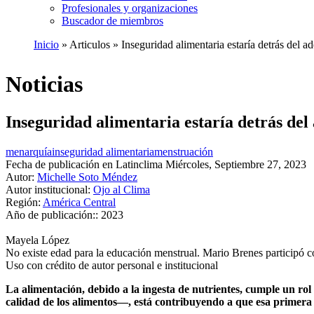
Profesionales y organizaciones
Buscador de miembros
Inicio
Articulos
Inseguridad alimentaria estaría detrás del a
Ruta
de
Noticias
navegación
Inseguridad alimentaria estaría detrás de
menarquía
inseguridad alimentaria
menstruación
Fecha de publicación en Latinclima
Miércoles, Septiembre 27, 2023
Autor:
Michelle Soto Méndez
Autor institucional:
Ojo al Clima
Región:
América Central
Año de publicación::
2023
Mayela López
No existe edad para la educación menstrual. Mario Brenes participó co
Uso con crédito de autor personal e institucional
La alimentación, debido a la ingesta de nutrientes, cumple un ro
calidad de los alimentos—, está contribuyendo a que esa prime