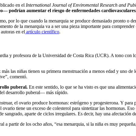
blicado en el
International Journal of Enviromental Research and Publ
co— podrían aumentar el riesgo de enfermedades cardiovasculares,
smo, por lo que cuando la menarquia se produce demasiado pronto o dema
omento de la menarquia va a ser una pieza importante para comprender c
autoras en el
artículo científico
.
uardia y profesora de la Universidad de Costa Rica (UCR). A tono con 
más las niñas tienen su primera menstruación a menos edad y uno de los
vive”, comentó.
rollo puberal.
En este sentido, lo que se ha visto es que una alimentac
del desarrollo puberal— más rápido.
truar, el ovario produce hormonas: estrógeno y progesterona. Y para pr
 ovario tiene un exceso de colesterol para sintetizar las hormonas. Eso 
sangrado, aparte de ciclos irregulares. Es decir, hay una afectación de
ral a partir de los ocho años, “esa menarquia, si la niña es muy pequeñ