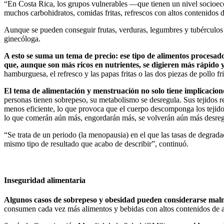
“En Costa Rica, los grupos vulnerables —que tienen un nivel socioec
muchos carbohidratos, comidas fritas, refrescos con altos contenidos
Aunque se pueden conseguir frutas, verduras, legumbres y tubérculos en 
ginecóloga.
A esto se suma un tema de precio: ese tipo de alimentos procesado
que, aunque son más ricos en nutrientes, se digieren más rápido 
hamburguesa, el refresco y las papas fritas o las dos piezas de pollo f
El tema de alimentación y menstruación no solo tiene implicacion
personas tienen sobrepeso, su metabolismo se desregula. Sus tejidos r
menos eficiente, lo que provoca que el cuerpo descomponga los tejido
lo que comerán aún más, engordarán más, se volverán aún más desreg
“Se trata de un periodo (la menopausia) en el que las tasas de degra
mismo tipo de resultado que acabo de describir”, continuó.
Inseguridad alimentaria
Algunos casos de sobrepeso y obesidad pueden considerarse maln
consumen cada vez más alimentos y bebidas con altos contenidos de az