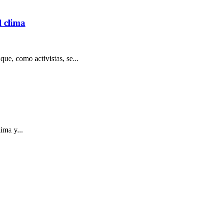
l clima
ue, como activistas, se...
ima y...