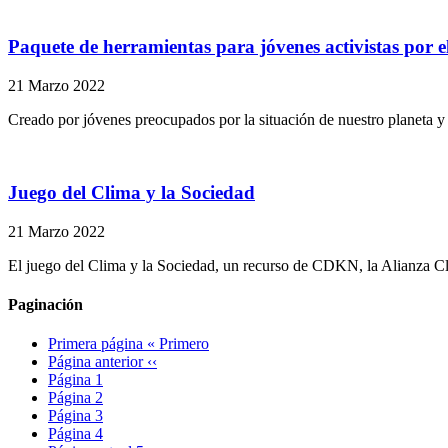
Paquete de herramientas para jóvenes activistas por e
21 Marzo 2022
Creado por jóvenes preocupados por la situación de nuestro planeta y q
Juego del Clima y la Sociedad
21 Marzo 2022
El juego del Clima y la Sociedad, un recurso de CDKN, la Alianza Cl
Paginación
Primera página
« Primero
Página anterior
‹‹
Página
1
Página
2
Página
3
Página
4