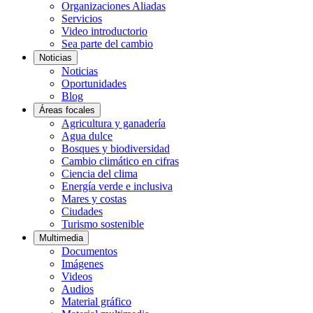
Organizaciones Aliadas
Servicios
Video introductorio
Sea parte del cambio
Noticias
Noticias
Oportunidades
Blog
Áreas focales
Agricultura y ganadería
Agua dulce
Bosques y biodiversidad
Cambio climático en cifras
Ciencia del clima
Energía verde e inclusiva
Mares y costas
Ciudades
Turismo sostenible
Multimedia
Documentos
Imágenes
Videos
Audios
Material gráfico