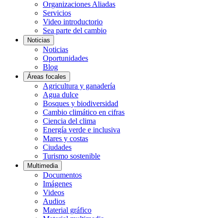
Organizaciones Aliadas
Servicios
Video introductorio
Sea parte del cambio
Noticias
Noticias
Oportunidades
Blog
Áreas focales
Agricultura y ganadería
Agua dulce
Bosques y biodiversidad
Cambio climático en cifras
Ciencia del clima
Energía verde e inclusiva
Mares y costas
Ciudades
Turismo sostenible
Multimedia
Documentos
Imágenes
Videos
Audios
Material gráfico