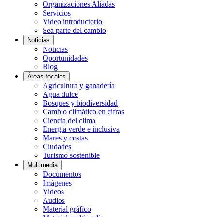
Organizaciones Aliadas
Servicios
Video introductorio
Sea parte del cambio
Noticias
Noticias
Oportunidades
Blog
Áreas focales
Agricultura y ganadería
Agua dulce
Bosques y biodiversidad
Cambio climático en cifras
Ciencia del clima
Energía verde e inclusiva
Mares y costas
Ciudades
Turismo sostenible
Multimedia
Documentos
Imágenes
Videos
Audios
Material gráfico