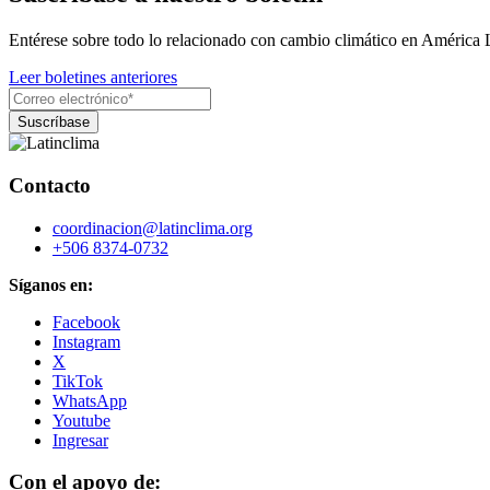
Entérese sobre todo lo relacionado con cambio climático en América 
Leer boletines anteriores
Contacto
coordinacion@latinclima.org
+506 8374-0732
Síganos en:
Facebook
Instagram
X
TikTok
WhatsApp
Youtube
Ingresar
Con el apoyo de: