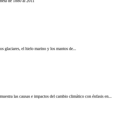
neta de 1880 al 2011
s glaciares, el hielo marino y los mantos de...
uestra las causas e impactos del cambio climático con énfasis en...