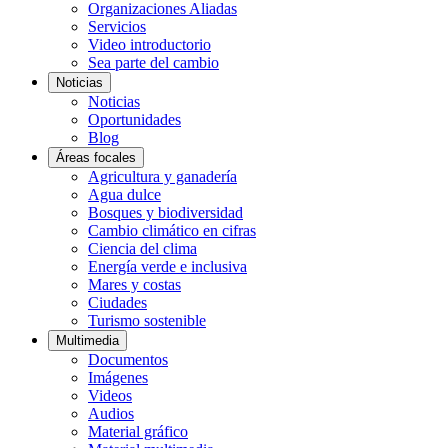
Organizaciones Aliadas
Servicios
Video introductorio
Sea parte del cambio
Noticias
Noticias
Oportunidades
Blog
Áreas focales
Agricultura y ganadería
Agua dulce
Bosques y biodiversidad
Cambio climático en cifras
Ciencia del clima
Energía verde e inclusiva
Mares y costas
Ciudades
Turismo sostenible
Multimedia
Documentos
Imágenes
Videos
Audios
Material gráfico