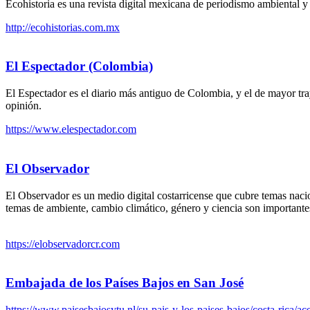
Ecohistoria es una revista digital mexicana de periodismo ambiental y 
http://ecohistorias.com.mx
El Espectador (Colombia)
El Espectador es el diario más antiguo de Colombia, y el de mayor traye
opinión.
https://www.elespectador.com
El Observador
El Observador es un medio digital costarricense que cubre temas nacio
temas de ambiente, cambio climático, género y ciencia son importante
https://elobservadorcr.com
Embajada de los Países Bajos en San José
https://www.paisesbajosytu.nl/su-pais-y-los-paises-bajos/costa-rica/a