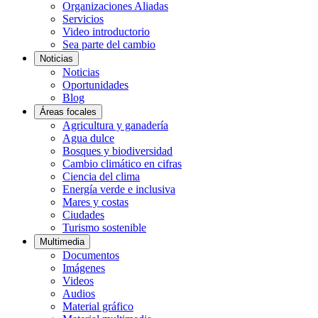
Organizaciones Aliadas
Servicios
Video introductorio
Sea parte del cambio
Noticias
Noticias
Oportunidades
Blog
Áreas focales
Agricultura y ganadería
Agua dulce
Bosques y biodiversidad
Cambio climático en cifras
Ciencia del clima
Energía verde e inclusiva
Mares y costas
Ciudades
Turismo sostenible
Multimedia
Documentos
Imágenes
Videos
Audios
Material gráfico