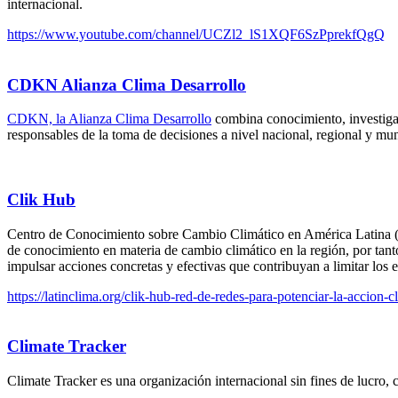
internacional.
https://www.youtube.com/channel/UCZl2_lS1XQF6SzPprekfQgQ
CDKN Alianza Clima Desarrollo
CDKN, la Alianza Clima Desarrollo
combina conocimiento, investigaci
responsables de la toma de decisiones a nivel nacional, regional y mu
Clik Hub
Centro de Conocimiento sobre Cambio Climático en América Latina
de conocimiento en materia de cambio climático en la región, por tant
impulsar acciones concretas y efectivas que contribuyan a limitar lo
https://latinclima.org/clik-hub-red-de-redes-para-potenciar-la-accion-c
Climate Tracker
Climate Tracker es una organización internacional sin fines de lucro,