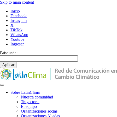
Skip to main content
Inicio
Facebook
Instagram
X
TikTok
WhatsApp
Youtube
Ingresar
Búsqueda:
Sobre LatinClima
Nuestra comunidad
Main
Trayectoria
navigation
El equipo
Organizaciones socias
Organizaciones Aliadas