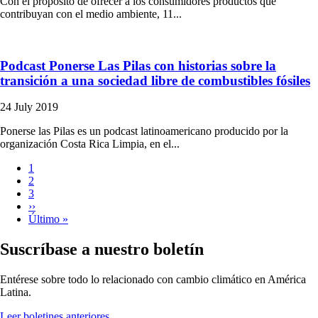
Con el propósito de ofrecer a los consumidores productos que
contribuyan con el medio ambiente, 11...
Podcast Ponerse Las Pilas con historias sobre la
transición a una sociedad libre de combustibles fósiles
24 July 2019
Ponerse las Pilas es un podcast latinoamericano producido por la
organización Costa Rica Limpia, en el...
Current
1
page
Page
2
Pagination
Page
3
Next
››
page
Last
Último »
page
Suscríbase a nuestro boletín
Entérese sobre todo lo relacionado con cambio climático en América
Latina.
Leer boletines anteriores