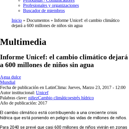
Periodistas / Comunicadores
Profesionales y organizaciones
Buscador de miembros
Inicio
Documentos
Informe Unicef: el cambio climático
dejará a 600 millones de niños sin agua
Ruta
de
Multimedia
navegación
Informe Unicef: el cambio climático dejará
a 600 millones de niños sin agua
Agua dulce
Mundial
Fecha de publicación en LatinClima:
Jueves, Marzo 23, 2017 - 12:00
Autor institucional:
Unicef
Palabras clave:
niñez
Cambio climático
estrés hídrico
Año de publicación:
2017
El cambio climático está contribuyendo a una creciente crisis
hídrica que está poniendo en peligro las vidas de millones de niños.
Para 2040 se prevé que casi 600 millones de niños vivirán en zonas