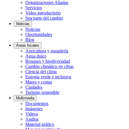
Organizaciones Aliadas
Servicios
Video introductorio
Sea parte del cambio
Noticias
Noticias
Oportunidades
Blog
Áreas focales
Agricultura y ganadería
Agua dulce
Bosques y biodiversidad
Cambio climático en cifras
Ciencia del clima
Energía verde e inclusiva
Mares y costas
Ciudades
Turismo sostenible
Multimedia
Documentos
Imágenes
Videos
Audios
Material gráfico