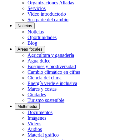
Organizaciones Aliadas
Servicios
Video introductorio
Sea parte del cambio
Noticias
Noticias
Oportunidades
Blog
Áreas focales
Agricultura y ganadería
Agua dulce
Bosques y biodiversidad
Cambio climático en cifras
Ciencia del clima
Energía verde e inclusiva
Mares y costas
Ciudades
Turismo sostenible
Multimedia
Documentos
Imágenes
Videos
Audios
Material gráfico