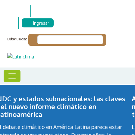
Skip to main content
Ingresar
Búsqueda:
es
Ambientalista venezolana lleva al Top
mundial una solución para proteger
tortugas marinas
r
Lo que hace algunos años era una afectación