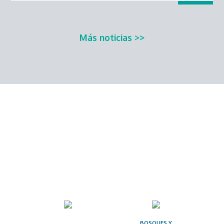
Más noticias >>
ÁREAS FOCALES
Dé clic en el ícono de cada área para acceder a
recursos sobre el tema.
BOSQUES Y