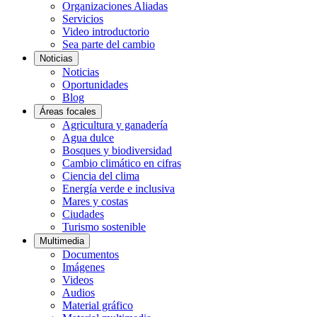
Organizaciones Aliadas
Servicios
Video introductorio
Sea parte del cambio
Noticias
Noticias
Oportunidades
Blog
Áreas focales
Agricultura y ganadería
Agua dulce
Bosques y biodiversidad
Cambio climático en cifras
Ciencia del clima
Energía verde e inclusiva
Mares y costas
Ciudades
Turismo sostenible
Multimedia
Documentos
Imágenes
Videos
Audios
Material gráfico