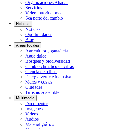
Organizaciones Aliadas
Servicios
Video introductorio
Sea parte del cambio
Noticias
Noticias
Oportunidades
Blog
Áreas focales
Agricultura y ganadería
Agua dulce
Bosques y biodiversidad
Cambio climático en cifras
Ciencia del clima
Energía verde e inclusiva
Mares y costas
Ciudades
Turismo sostenible
Multimedia
Documentos
Imágenes
Videos
Audios
Material gráfico