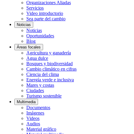
Organizaciones Aliadas
Servicios
Video introductorio
Sea parte del cambio
Noticias
Noticias
Oportunidades
Blog
Áreas focales
Agricultura y ganadería
Agua dulce
Bosques y biodiversidad
Cambio climático en cifras
Ciencia del clima
Energía verde e inclusiva
Mares y costas
Ciudades
Turismo sostenible
Multimedia
Documentos
Imágenes
Videos
Audios
Material gráfico