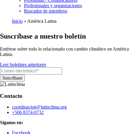
Periodistas / Comunicadores
Profesionales y organizaciones
Buscador de miembros
Inicio
América Latina
Ruta
Suscríbase a nuestro boletín
de
navegación
Entérese sobre todo lo relacionado con cambio climático en América
Latina.
Leer boletines anteriores
Contacto
coordinacion@latinclima.org
+506 8374-0732
Síganos en:
Facebook