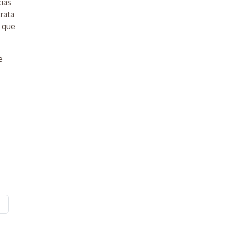
cias
rata
, que
e