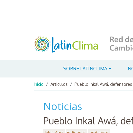
Pasar al contenido principal
Navegación principal
SOBRE LATINCLIMA
N
Ruta de navegación
Inicio
Articulos
Pueblo Inkal Awá, defensores d
Noticias
Pueblo Inkal Awá, def
Inkal Awá
indígenas
ambiente