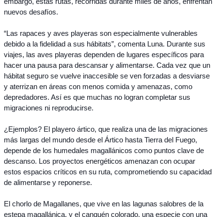
embargo, estas rutas, recorridas durante miles de años, enfrentan 
nuevos desafíos.
“
Las rapaces y aves playeras son especialmente vulnerables 
debido a la fidelidad a sus hábitats”, comenta Luna. Durante sus 
viajes, las aves playeras dependen de lugares específicos para 
hacer una pausa para descansar y alimentarse. Cada vez que un 
hábitat seguro se vuelve inaccesible se ven forzadas a desviarse 
y aterrizan en áreas con menos comida y amenazas, como 
depredadores. Así es que muchas no logran completar sus 
migraciones ni reproducirse.
¿Ejemplos? El playero ártico, que realiza una de las migraciones 
más largas del mundo desde el Ártico hasta Tierra del Fuego, 
depende de los humedales magallánicos como puntos clave de 
descanso. Los proyectos energéticos amenazan con ocupar 
estos espacios críticos en su ruta, comprometiendo su capacidad 
de alimentarse y reponerse. 
El chorlo de Magallanes, que vive en las lagunas salobres de la 
estepa magallánica, y el canquén colorado, una especie con una 