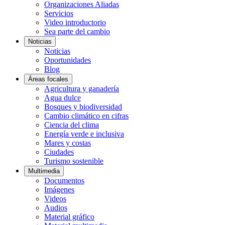
Organizaciones Aliadas
Servicios
Video introductorio
Sea parte del cambio
Noticias
Noticias
Oportunidades
Blog
Áreas focales
Agricultura y ganadería
Agua dulce
Bosques y biodiversidad
Cambio climático en cifras
Ciencia del clima
Energía verde e inclusiva
Mares y costas
Ciudades
Turismo sostenible
Multimedia
Documentos
Imágenes
Videos
Audios
Material gráfico