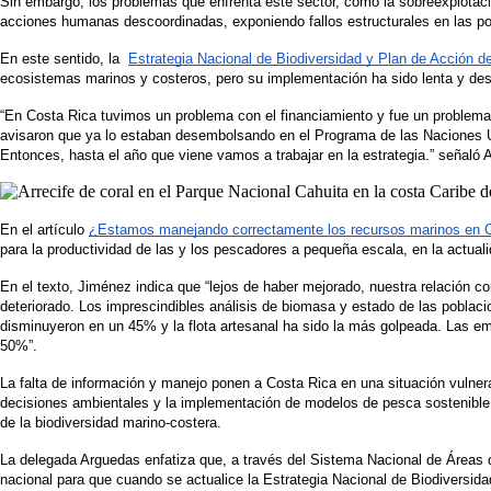
Sin embargo, los problemas que enfrenta este sector, como la sobreexplotació
acciones humanas descoordinadas, exponiendo fallos estructurales en las pol
En este sentido, la  
Estrategia Nacional de Biodiversidad y Plan de Acción d
ecosistemas marinos y costeros, pero su implementación ha sido lenta y des
“En Costa Rica tuvimos un problema con el financiamiento y fue un problema 
avisaron que ya lo estaban desembolsando en el Programa de las Naciones Un
Entonces, hasta el año que viene vamos a trabajar en la estrategia.” señaló 
En el artículo 
¿Estamos manejando correctamente los recursos marinos en 
para la productividad de las y los pescadores a pequeña escala, en la actua
En el texto, Jiménez indica que “lejos de haber mejorado, nuestra relación 
deteriorado. Los imprescindibles análisis de biomasa y estado de las poblaci
disminuyeron en un 45% y la flota artesanal ha sido la más golpeada. Las 
50%”. 
La falta de información y manejo ponen a Costa Rica en una situación vulner
decisiones ambientales y la implementación de modelos de pesca sostenible. 
de la biodiversidad marino-costera. 
La delegada Arguedas enfatiza que, a través del Sistema Nacional de Áreas
nacional para que cuando se actualice la Estrategia Nacional de Biodiversid