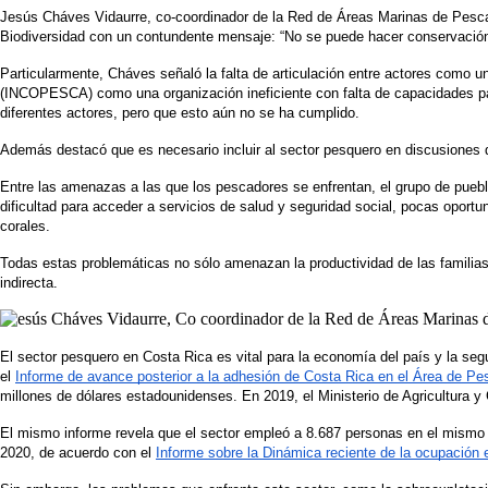
Jesús Cháves Vidaurre, co-coordinador de la Red de Áreas Marinas de Pesca R
Biodiversidad con un contundente mensaje: “No se puede hacer conservación 
Particularmente, Cháves señaló la falta de articulación entre actores como un
(INCOPESCA) como una organización ineficiente con falta de capacidades para
diferentes actores, pero que esto aún no se ha cumplido.  
Además destacó que es necesario incluir al sector pesquero en discusiones qu
Entre las amenazas a las que los pescadores se enfrentan, el grupo de pueblo
dificultad para acceder a servicios de salud y seguridad social, pocas oport
corales. 
Todas estas problemáticas no sólo amenazan la productividad de las familias 
indirecta.  
El sector pesquero en Costa Rica es vital para la economía del país y la se
el 
Informe de avance posterior a la adhesión de Costa Rica en el Área de Pe
millones de dólares estadounidenses. En 2019, el Ministerio de Agricultura 
El mismo informe revela que el sector empleó a 8.687 personas en el mismo añ
2020, de acuerdo con el 
Informe sobre la Dinámica reciente de la ocupación