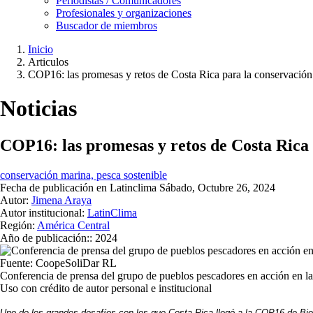
Periodistas / Comunicadores
Profesionales y organizaciones
Buscador de miembros
Inicio
Articulos
Ruta
COP16: las promesas y retos de Costa Rica para la conservación
de
navegación
Noticias
COP16: las promesas y retos de Costa Rica 
conservación marina, pesca sostenible
Fecha de publicación en Latinclima
Sábado, Octubre 26, 2024
Autor:
Jimena Araya
Autor institucional:
LatinClima
Región:
América Central
Año de publicación::
2024
Fuente: CoopeSoliDar RL
Conferencia de prensa del grupo de pueblos pescadores en acción en 
Uso con crédito de autor personal e institucional
Uno de los grandes desafíos con los que Costa Rica llegó a la COP16 de Biodi