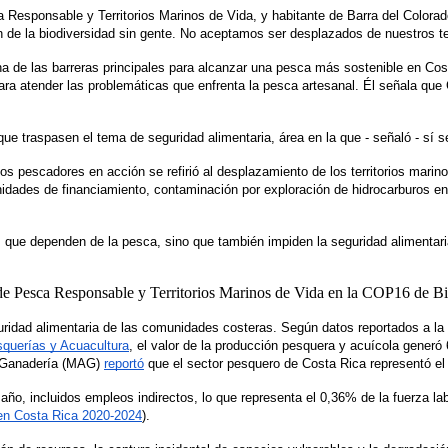
esponsable y Territorios Marinos de Vida, y habitante de Barra del Colorado
de la biodiversidad sin gente. No aceptamos ser desplazados de nuestros ter
a de las barreras principales para alcanzar una pesca más sostenible en Costa
 atender las problemáticas que enfrenta la pesca artesanal. Él señala que C
e traspasen el tema de seguridad alimentaria, área en la que - señaló - sí s
s pescadores en acción se refirió al desplazamiento de los territorios marino
unidades de financiamiento, contaminación por exploración de hidrocarburos e
que dependen de la pesca, sino que también impiden la seguridad alimentaria 
guridad alimentaria de las comunidades costeras. Según datos reportados a l
squerías y Acuacultura
, el valor de la producción pesquera y acuícola generó 
y Ganadería (MAG) 
reportó
 que el sector pesquero de Costa Rica representó el
o, incluidos empleos indirectos, lo que representa el 0,36% de la fuerza lab
 en Costa Rica 2020-2024
). 