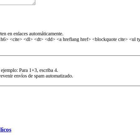
rten en enlaces automáticamente.
> <cite> <dl> <dt> <dd> <a hreflang href> <blockquote cite> <ul ty
 ejemplo: Para 1+3, escriba 4.
prevenir envíos de spam automatizado.
licos