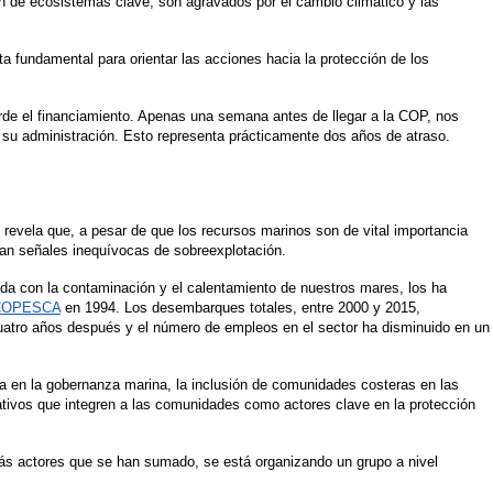
n de ecosistemas clave, son agravados por el cambio climático y las 
a fundamental para orientar las acciones hacia la protección de los 
rde el financiamiento. Apenas una semana antes de llegar a la COP, nos 
su administración. Esto representa prácticamente dos años de atraso. 
revela que, a pesar de que los recursos marinos son de vital importancia 
ran señales inequívocas de sobreexplotación. 
da con la contaminación y el calentamiento de nuestros mares, los ha 
COPESCA
 en 1994. Los desembarques totales, entre 2000 y 2015, 
atro años después y el número de empleos en el sector ha disminuido en un 
a en la gobernanza marina, la inclusión de comunidades costeras en las 
tivos que integren a las comunidades como actores clave en la protección 
s actores que se han sumado, se está organizando un grupo a nivel 