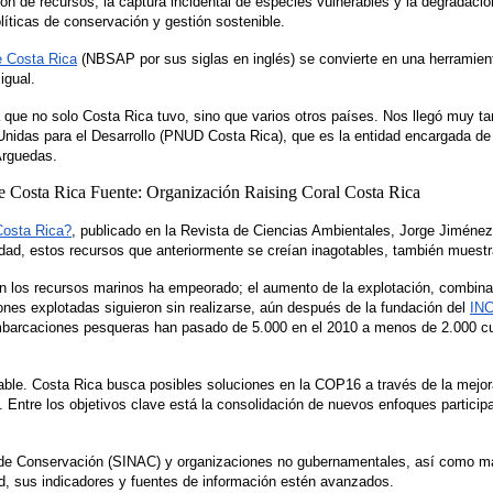
n de recursos, la captura incidental de especies vulnerables y la degradació
íticas de conservación y gestión sostenible.
e Costa Rica
 (NBSAP por sus siglas en inglés) se convierte en una herramient
igual.
que no solo Costa Rica tuvo, sino que varios otros países. Nos llegó muy ta
idas para el Desarrollo (PNUD Costa Rica), que es la entidad encargada de 
Arguedas. 
Costa Rica?
, publicado en la Revista de Ciencias Ambientales, Jorge Jiménez 
lidad, estos recursos que anteriormente se creían inagotables, también muest
con los recursos marinos ha empeorado; el aumento de la explotación, combina
ones explotadas siguieron sin realizarse, aún después de la fundación del 
IN
embarcaciones pesqueras han pasado de 5.000 en el 2010 a menos de 2.000 cu
able. Costa Rica busca posibles soluciones en la COP16 a través de la mejor
Entre los objetivos clave está la consolidación de nuevos enfoques participa
 de Conservación (SINAC) y organizaciones no gubernamentales, así como má
ad, sus indicadores y fuentes de información estén avanzados.