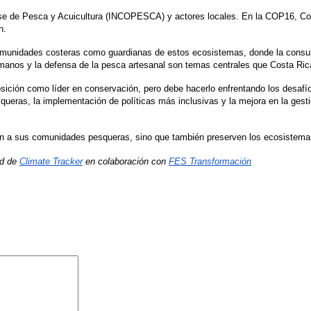
cense de Pesca y Acuicultura (INCOPESCA) y actores locales. En la COP16, Cos
n. 
unidades costeras como guardianas de estos ecosistemas, donde la consulta
manos y la defensa de la pesca artesanal son temas centrales que Costa Ric
ición como líder en conservación, pero debe hacerlo enfrentando los desafíos
queras, la implementación de políticas más inclusivas y la mejora en la gest
n a sus comunidades pesqueras, sino que también preserven los ecosistemas m
d de 
Climate Tracker
 en colaboración con 
FES Transformación