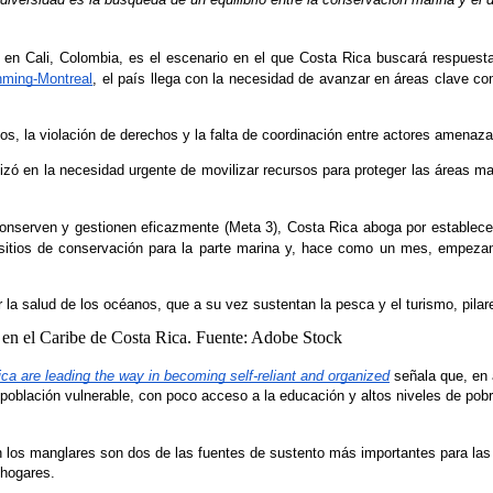
n Cali, Colombia, es el escenario en el que Costa Rica buscará respuestas
nming-Montreal
, el país llega con la necesidad de avanzar en áreas clave co
ios, la violación de derechos y la falta de coordinación entre actores amena
ó en la necesidad urgente de movilizar recursos para proteger las áreas mar
serven y gestionen eficazmente (Meta 3), Costa Rica aboga por establecer 
sitios de conservación para la parte marina y, hace como un mes, empezamos 
la salud de los océanos, que a su vez sustentan la pesca y el turismo, pila
a are leading the way in becoming self-reliant and organized
 señala que, en
población vulnerable, con poco acceso a la educación y altos niveles de pobr
n los manglares son dos de las fuentes de sustento más importantes para las 
 hogares.