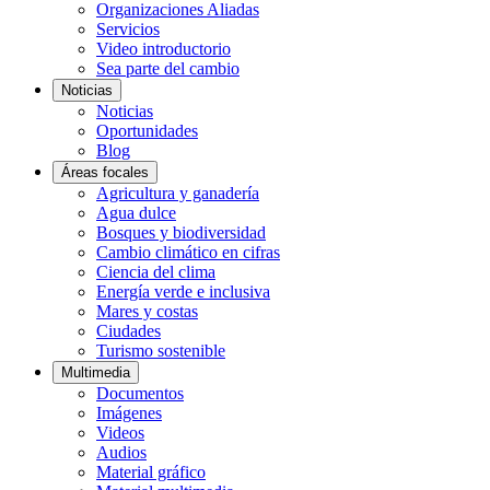
Organizaciones Aliadas
Servicios
Video introductorio
Sea parte del cambio
Noticias
Noticias
Oportunidades
Blog
Áreas focales
Agricultura y ganadería
Agua dulce
Bosques y biodiversidad
Cambio climático en cifras
Ciencia del clima
Energía verde e inclusiva
Mares y costas
Ciudades
Turismo sostenible
Multimedia
Documentos
Imágenes
Videos
Audios
Material gráfico