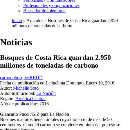
Periodistas / Comunicadores
Profesionales y organizaciones
Buscador de miembros
Inicio
Articulos
Bosques de Costa Rica guardan 2.950
millones de toneladas de carbono
Ruta
de
Noticias
navegación
Bosques de Costa Rica guardan 2.950
millones de toneladas de carbono
carbono
bosques
REDD
Fecha de publicación en Latinclima
Domingo, Enero 10, 2016
Autor:
Michelle Soto
Autor institucional:
La Nación
Región:
América Central
Año de publicación::
2016
Giancarlo Pucci /GIZ para La Nación
Bosques maduros tienen árboles cuyo tronco mide más de 50
centímetros. Como el carbono se convierte en biomasa, por eso se
mide este diámetro.