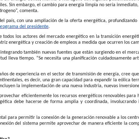
les. Sin embargo, el cambio para energía limpia no sería inmediato, 
idrogeno”, comenta.
l país, con una ampliación de la oferta energética, profundizando la
programa del presidente
.
 todos los actores del mercado energético en la transición energét
matriz energética y creación de empleos a medida que ocurren los cam
, integrando también nuevas fuentes que están surgiendo en el merca
ud lleva tiempo. “Se necesita una planificación cuidadosamente art
ños de experiencia en el sector de transmisión de energía, cree que
ontinentales, es decir, una gran capacidad para expandir la eólica te
incluyen la implementación de una nueva industria, nuevas inversiones
 aprovechar eficientemente los recursos energéticos renovables para
rgética debe hacerse de forma amplia y coordinada, involucrando i
ntal para permitir la conexión de la generación renovable a los cent
conexión del sistema permite aprovechar de manera eficiente la comp