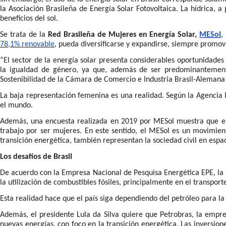
la Asociación Brasileña de Energía Solar Fotovoltaica. La hídrica, 
beneficios del sol.
Se trata de la
Red Brasileña de Mujeres en Energía Solar,
MESol
,
78,1% renovable
, pueda diversificarse y expandirse, siempre promov
“El sector de la energía solar presenta considerables oportunidade
la igualdad de género, ya que, además de ser predominantemente
Sostenibilidad de la Cámara de Comercio e Industria Brasil-Alemana
La baja representación femenina es una realidad. Según la Agencia 
el mundo.
Además, una encuesta realizada en 2019 por MESol muestra que el 6
trabajo por ser mujeres. En este sentido, el MESol es un movimiento
transición energética, también representan la sociedad civil en espa
Los desafíos de Brasil
De acuerdo con la Empresa Nacional de Pesquisa Energética EPE, la
la utilización de combustibles fósiles, principalmente en el transport
Esta realidad hace que el país siga dependiendo del petróleo para la
Además, el presidente Lula da Silva quiere que Petrobras, la empre
nuevas energías, con foco en la transición energética. Las inversion