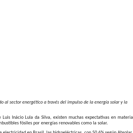
 al sector energético a través del impulso de la energía solar y la
e Luis Inácio Lula da Silva, existen muchas expectativas en materia
mbustibles fósiles por energías renovables como la solar.
electricidad en Brasil, las hidroeléctricas, con 50,6% según Absolar,