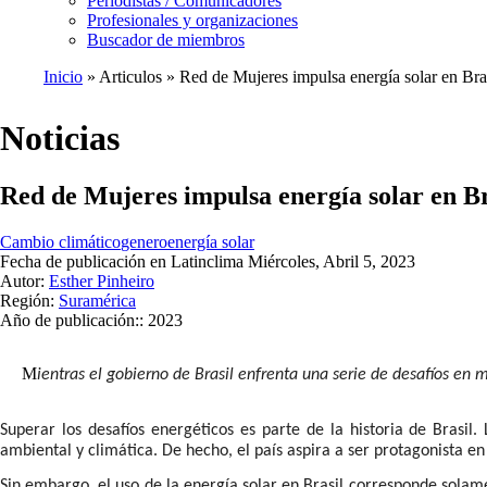
Periodistas / Comunicadores
Profesionales y organizaciones
Buscador de miembros
Inicio
Articulos
Red de Mujeres impulsa energía solar en Bra
Ruta
de
Noticias
navegación
Red de Mujeres impulsa energía solar en Br
Cambio climático
genero
energía solar
Fecha de publicación en Latinclima
Miércoles, Abril 5, 2023
Autor:
Esther Pinheiro
Región:
Suramérica
Año de publicación::
2023
M
ientras el gobierno de Brasil enfrenta una serie de desafíos en 
Superar los desafíos energéticos es parte de la historia de Brasil.
ambiental y climática. De hecho, el país aspira a ser protagonista en 
Sin embargo, el uso de la energía solar en Brasil corresponde sola