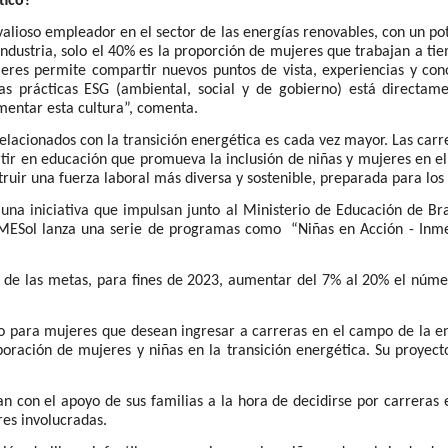
tico?
 valioso empleador en el sector de las energías renovables, con un p
 industria, solo el 40% es la proporción de mujeres que trabajan a 
ujeres permite compartir nuevos puntos de vista, experiencias y con
 las prácticas ESG (ambiental, social y de gobierno) está directa
mentar esta cultura”, comenta.
elacionados con la transición energética es cada vez mayor. Las car
rtir en educación que promueva la inclusión de niñas y mujeres en el
ruir una fuerza laboral más diversa y sostenible, preparada para los 
una iniciativa que impulsan junto al
Ministerio de Educación de Bra
 MESol lanza una serie de programas como “Niñas en Acción - Inme
a de las metas, para fines de 2023, aumentar del 7% al 20% el núme
 para mujeres que desean ingresar a carreras en el campo de la en
poración de mujeres y niñas en la transición energética. Su proyect
 con el apoyo de sus familias a la hora de decidirse por carreras
es involucradas.