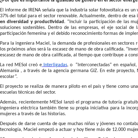
¿Por qué es importante la igualdad de género en el sector energé
El informe de IRENA señala que la industria solar fotovoltaica es un
37% del total para el sector renovable. Actualmente, dentro de esa
en diversidad y productividad
. “Incluir la participación de las m
soluciones sostenibles. Dentro de las empresas, el eje social de
participación femenina y el debido reconocimiento formas de imple
Para la ingeniera Maciel, la demanda de profesionales en sectores r
los próximos años será la escasez de mano de obra calificada. “Inve
escasez de mano de obra calificada, al tiempo que contribuye a const
La red MESol creó e
Interligadas
, o “Interconectadas” en español, 
Alemania , a través de la agencia germana GIZ. En este proyecto,
escolar”.
El proyecto se realiza de manera piloto en el país y tiene como un
escuelas técnicas del sector.
Además, recientemente MESol lanzó el programa de tutoría gratuito
ingeniera eléctrica
también tiene su propia iniciativa para la incor
mujeres a través de las historias.
Después de darse cuenta de que muchas niñas y jóvenes no contaban
tecnología, Maciel empezó a actuar y hoy tiene más de 12.000 mujer