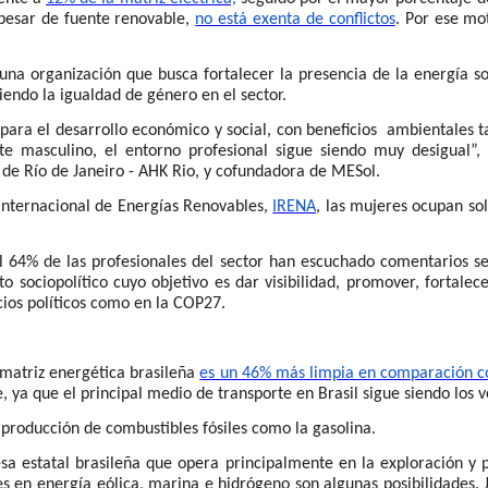
a pesar de fuente renovable,
no está exenta de conflictos
. Por ese mo
 una organización que busca fortalecer la presencia de la energía so
iendo la igualdad de género en el sector.
s para el desarrollo económico y social, con beneficios ambientales
 masculino, el entorno profesional sigue siendo muy desigual”, 
 de Río de Janeiro - AHK Rio, y cofundadora de MESol.
Internacional de Energías Renovables,
IRENA
, las mujeres ocupan so
4% de las profesionales del sector han escuchado comentarios sexi
 sociopolítico cuyo objetivo es dar visibilidad, promover, fortalece
cios políticos como en la COP27.
 matriz energética brasileña
es un 46% más limpia en comparación co
e, ya que el principal medio de transporte en Brasil sigue siendo los v
 producción de combustibles fósiles como la gasolina.
sa estatal brasileña que opera principalmente en la exploración y p
es en energía eólica, marina e hidrógeno son algunas posibilidades. 