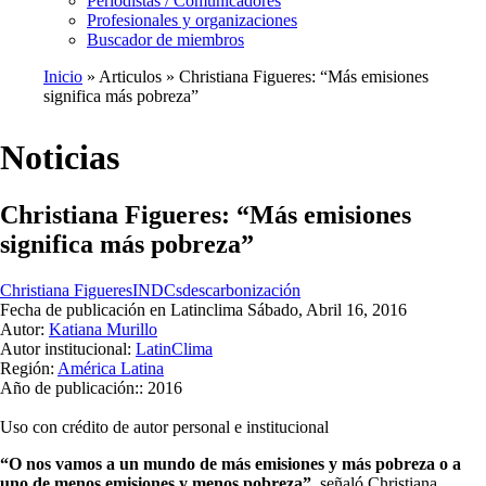
Periodistas / Comunicadores
Profesionales y organizaciones
Buscador de miembros
Inicio
Articulos
Christiana Figueres: “Más emisiones
significa más pobreza”
Ruta
de
Noticias
navegación
Christiana Figueres: “Más emisiones
significa más pobreza”
Christiana Figueres
INDCs
descarbonización
Fecha de publicación en Latinclima
Sábado, Abril 16, 2016
Autor:
Katiana Murillo
Autor institucional:
LatinClima
Región:
América Latina
Año de publicación::
2016
Uso con crédito de autor personal e institucional
“O nos vamos a un mundo de más emisiones y más pobreza o a
uno de menos emisiones y menos pobreza”
, señaló Christiana