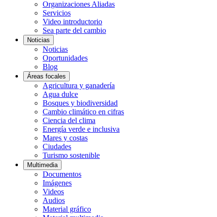
Organizaciones Aliadas
Servicios
Video introductorio
Sea parte del cambio
Noticias
Noticias
Oportunidades
Blog
Áreas focales
Agricultura y ganadería
Agua dulce
Bosques y biodiversidad
Cambio climático en cifras
Ciencia del clima
Energía verde e inclusiva
Mares y costas
Ciudades
Turismo sostenible
Multimedia
Documentos
Imágenes
Videos
Audios
Material gráfico