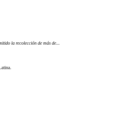
itido la recolección de más de
...
Latina.