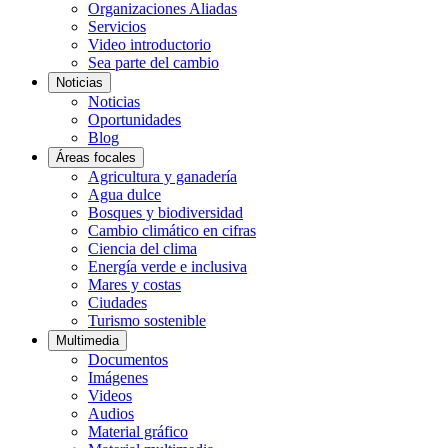
Organizaciones Aliadas
Servicios
Video introductorio
Sea parte del cambio
Noticias
Noticias
Oportunidades
Blog
Áreas focales
Agricultura y ganadería
Agua dulce
Bosques y biodiversidad
Cambio climático en cifras
Ciencia del clima
Energía verde e inclusiva
Mares y costas
Ciudades
Turismo sostenible
Multimedia
Documentos
Imágenes
Videos
Audios
Material gráfico