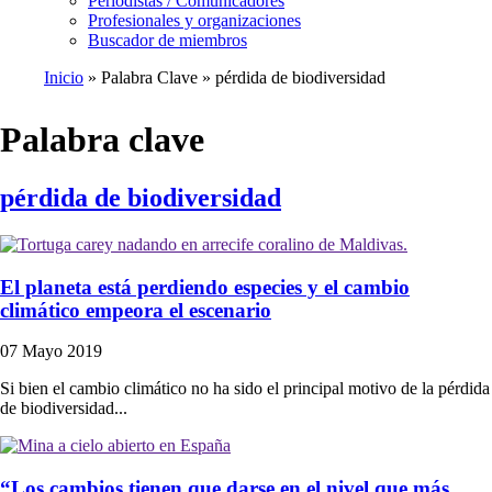
Periodistas / Comunicadores
Profesionales y organizaciones
Buscador de miembros
Inicio
Palabra Clave
pérdida de biodiversidad
Ruta
de
Palabra clave
navegación
pérdida de biodiversidad
El planeta está perdiendo especies y el cambio
climático empeora el escenario
07 Mayo 2019
Si bien el cambio climático no ha sido el principal motivo de la pérdida
de biodiversidad...
“Los cambios tienen que darse en el nivel que más