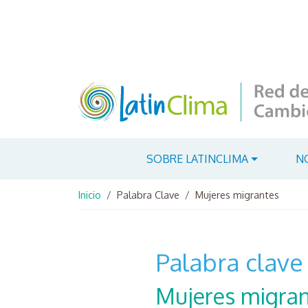
Pasar al contenido principal
Navegación principal
SOBRE LATINCLIMA
N
Ruta de navegación
Inicio
Palabra Clave
Mujeres migrantes
Palabra clave
Mujeres migra