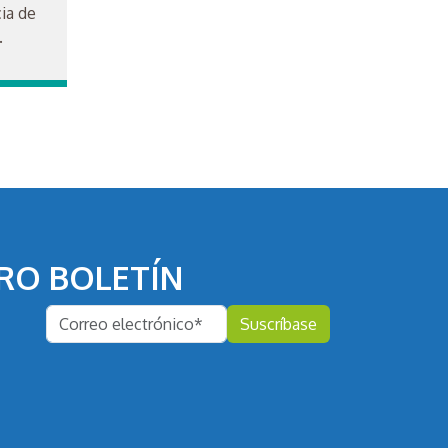
cia de
.
RO BOLETÍN