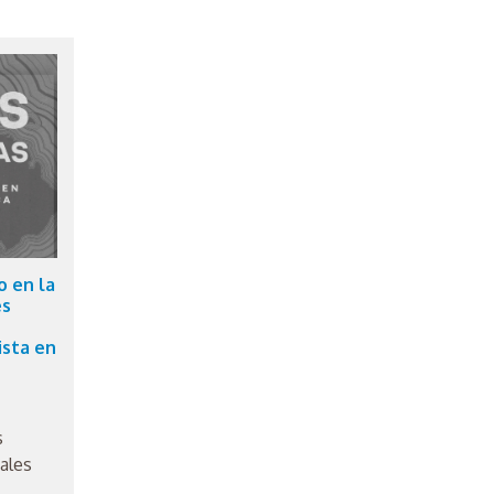
o en la
es
ista en
s
ales