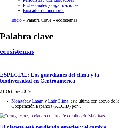
Periodistas / Comunicadores
Profesionales y organizaciones
Buscador de miembros
Inicio
Palabra Clave
ecosistemas
Ruta
de
Palabra clave
navegación
ecosistemas
ESPECIAL: Los guardianes del clima y la
biodiversidad en Centroamérica
21 Octubre 2019
Mongabay Latam
y
LatinClima
, esta última con apoyo de la
Cooperación Española (AECID) por...
El planeta está perdiendo especies y el cambio