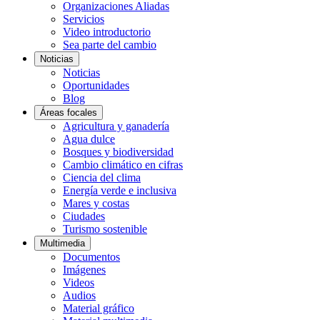
Organizaciones Aliadas
Servicios
Video introductorio
Sea parte del cambio
Noticias
Noticias
Oportunidades
Blog
Áreas focales
Agricultura y ganadería
Agua dulce
Bosques y biodiversidad
Cambio climático en cifras
Ciencia del clima
Energía verde e inclusiva
Mares y costas
Ciudades
Turismo sostenible
Multimedia
Documentos
Imágenes
Videos
Audios
Material gráfico