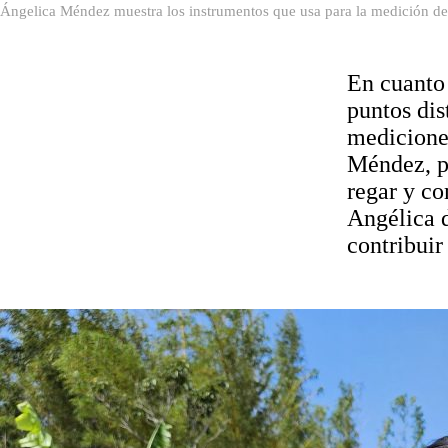
Ángelica Méndez muestra los instrumentos que usa para la medición de
En cuanto 
puntos dis
mediciones
Méndez, p
regar y co
Angélica d
contribuir