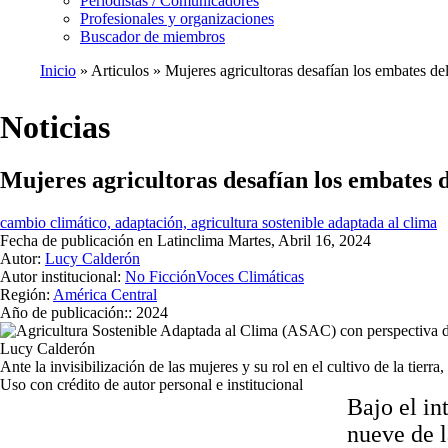
Periodistas / Comunicadores
Profesionales y organizaciones
Buscador de miembros
Inicio
Articulos
Mujeres agricultoras desafían los embates de
Ruta
de
Noticias
navegación
Mujeres agricultoras desafían los embates 
cambio climático, adaptación, agricultura sostenible adaptada al clima
Fecha de publicación en Latinclima
Martes, Abril 16, 2024
Autor:
Lucy Calderón
Autor institucional:
No Ficción
Voces Climáticas
Región:
América Central
Año de publicación::
2024
Lucy Calderón
Ante la invisibilización de las mujeres y su rol en el cultivo de la ti
Uso con crédito de autor personal e institucional
Bajo el in
nueve de 