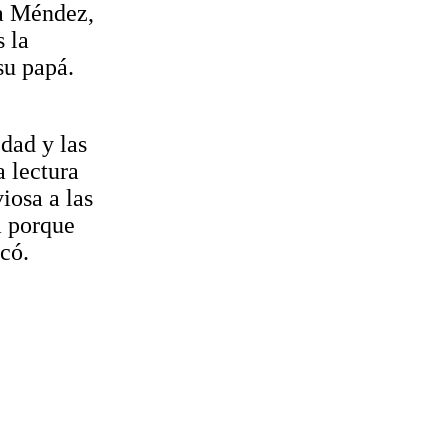
ca Méndez,
 la
su papá.
dad y las
 lectura
iosa a las
a porque
có.