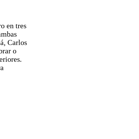
o en tres
 ambas
á, Carlos
brar o
eriores.
ra