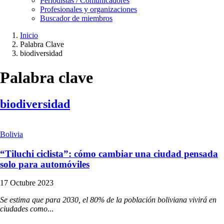
Periodistas / Comunicadores
Profesionales y organizaciones
Buscador de miembros
Inicio
Palabra Clave
Ruta
biodiversidad
de
navegación
Palabra clave
biodiversidad
Bolivia
“Tiluchi ciclista”: cómo cambiar una ciudad pensada
solo para automóviles
17 Octubre 2023
Se estima que para 2030, el 80% de la población boliviana vivirá en
ciudades como
...