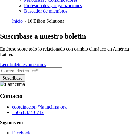
Periodistas / Comunicadores
Profesionales y organizaciones
Buscador de miembros
Inicio
10 Bilion Solutions
Ruta
Suscríbase a nuestro boletín
de
navegación
Entérese sobre todo lo relacionado con cambio climático en América
Latina.
Leer boletines anteriores
Contacto
coordinacion@latinclima.org
+506 8374-0732
Síganos en:
Facebook