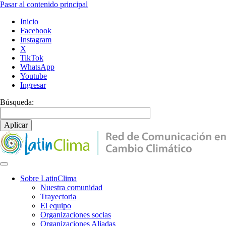
Pasar al contenido principal
Inicio
Facebook
Instagram
X
TikTok
WhatsApp
Youtube
Ingresar
Búsqueda:
Sobre LatinClima
Nuestra comunidad
Navegación
Trayectoria
principal
El equipo
Organizaciones socias
Organizaciones Aliadas