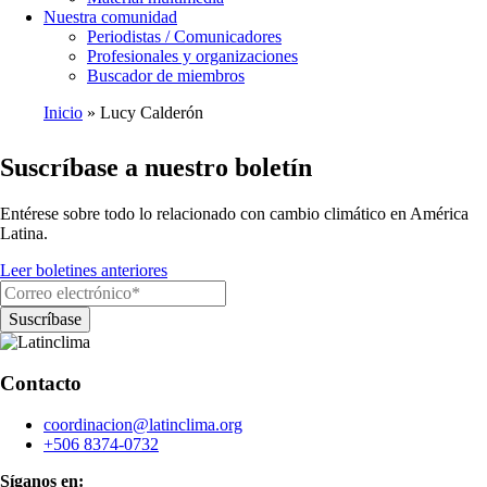
Nuestra comunidad
Periodistas / Comunicadores
Profesionales y organizaciones
Buscador de miembros
Inicio
Lucy Calderón
Ruta
Suscríbase a nuestro boletín
de
navegación
Entérese sobre todo lo relacionado con cambio climático en América
Latina.
Leer boletines anteriores
Contacto
coordinacion@latinclima.org
+506 8374-0732
Síganos en: