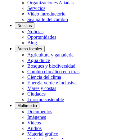
Organizaciones Aliadas
Servicios
Video introductorio
Sea parte del cambio
Noticias
Noticias
Oportunidades
Blog
Áreas focales
Agricultura y ganadería
Agua dulce
Bosques y biodiversidad
Cambio climático en cifras
Ciencia del clima
Energía verde e inclusiva
Mares y costas
Ciudades
Turismo sostenible
Multimedia
Documentos
Imágenes
Videos
Audios
Material gráfico