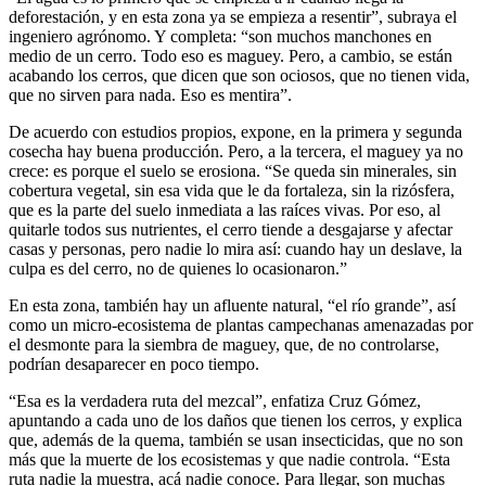
deforestación, y en esta zona ya se empieza a resentir”, subraya el
ingeniero agrónomo. Y completa: “son muchos manchones en
medio de un cerro. Todo eso es maguey. Pero, a cambio, se están
acabando los cerros, que dicen que son ociosos, que no tienen vida,
que no sirven para nada. Eso es mentira”.
De acuerdo con estudios propios, expone, en la primera y segunda
cosecha hay buena producción. Pero, a la tercera, el maguey ya no
crece: es porque el suelo se erosiona. “Se queda sin minerales, sin
cobertura vegetal, sin esa vida que le da fortaleza, sin la rizósfera,
que es la parte del suelo inmediata a las raíces vivas. Por eso, al
quitarle todos sus nutrientes, el cerro tiende a desgajarse y afectar
casas y personas, pero nadie lo mira así: cuando hay un deslave, la
culpa es del cerro, no de quienes lo ocasionaron.”
En esta zona, también hay un afluente natural, “el río grande”, así
como un micro-ecosistema de plantas campechanas amenazadas por
el desmonte para la siembra de maguey, que, de no controlarse,
podrían desaparecer en poco tiempo.
“Esa es la verdadera ruta del mezcal”, enfatiza Cruz Gómez,
apuntando a cada uno de los daños que tienen los cerros, y explica
que, además de la quema, también se usan insecticidas, que no son
más que la muerte de los ecosistemas y que nadie controla. “Esta
ruta nadie la muestra, acá nadie conoce. Para llegar, son muchas