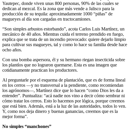
Yautepec, donde viven unas 800 personas, 90% de las cuales se
dedican al mezcal. Es la zona que más vende a Jalisco para la
producción de su tequila: aproximadamente 1000 “piñas” de
magueyes al día son cargadas en tractocamiones.
“Son simples arbustos estorbando”, acota Carlos Luis Martínez, un
mecánico de 40 años. Mientras cuida el terreno prendido en fuego,
explica que se trata de un incendio provocado: quiere dejarlo limpio
para cultivar sus magueyes, tal y como lo hace su familia desde hace
ocho años.
Con una bomba aspersora, él y su hermano riegan insecticida sobre
los plantíos que no lograron quemarse. Esta es una imagen que
cotidianamente practican los productores.
Al preguntarle por el esquema de plantación, que es de forma lineal
en los cerros —y no transversal a la pendiente, como recomiendan
los agrónomos—, Martínez dice que lo hacen “como Dios les da a
entender”. Puntualiza: “acá nadie nos vino a decir cómo sembrar ni
cómo tratar los cerros. Esto lo hacemos por lógica, porque creemos
que está bien. Además, está a la luz de las autoridades, todos lo ven.
Y, como nos deja dinero y buenas ganancias, creemos que es la
mejor forma”.
No simples “manchones”