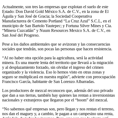
Actualmente, son tres las empresas que explotan el suelo de este
Estado: Don David Gold México S.A. de C.V., en la zona de El
Águila y San José de Gracia; la Sociedad Cooperativa
Manufacturera de Cemento Portland “La Cruz Azul” S.C.L, en el
municipio de San Bartolo Yautepec; y Fortuna Silver Mines y Cia.
“Minera Cuzcatlán” y Nuum Resources Mexico S.A. de C.V., en
San José del Progreso.
Pese a los daños ambientales que se avizoran y las consecuencias
sociales que tendrán, son pocas las personas que hacen resistencia.
“Al no haber otra opción para la agricultura, será la actividad
minera. Es una muerte lenta del territorio que llevará a la migración
y al desplazamiento forzado, sin olvidar el ingreso del crimen
organizado y la violencia. Eso lo hemos visto en otras zonas y
seguro se multiplicará en nuestra región”, advierte con preocupación
Francisco García, habitante de San Lorenzo Albarradas.
Los productores de mezcal reconocen que, además del uso privado
que dan a sus tierras, también hay quienes las rentan a inversionistas
nacionales y extranjeros que llegaron por el “boom” del mezcal.
“No sabemos qué empresas son, pero llegan y nos rentan el terreno,
nos dan el maguey y, a cambio, le pagan a un campesino una renta,