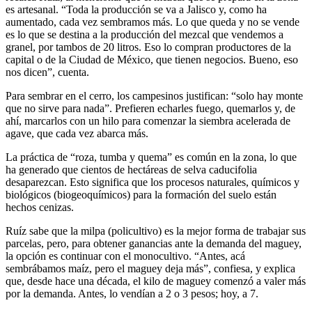
es artesanal. “Toda la producción se va a Jalisco y, como ha
aumentado, cada vez sembramos más. Lo que queda y no se vende
es lo que se destina a la producción del mezcal que vendemos a
granel, por tambos de 20 litros. Eso lo compran productores de la
capital o de la Ciudad de México, que tienen negocios. Bueno, eso
nos dicen”, cuenta.
Para sembrar en el cerro, los campesinos justifican: “solo hay monte
que no sirve para nada”. Prefieren echarles fuego, quemarlos y, de
ahí, marcarlos con un hilo para comenzar la siembra acelerada de
agave, que cada vez abarca más.
La práctica de “roza, tumba y quema” es común en la zona, lo que
ha generado que cientos de hectáreas de selva caducifolia
desaparezcan. Esto significa que los procesos naturales, químicos y
biológicos (biogeoquímicos) para la formación del suelo están
hechos cenizas.
Ruíz sabe que la milpa (policultivo) es la mejor forma de trabajar sus
parcelas, pero, para obtener ganancias ante la demanda del maguey,
la opción es continuar con el monocultivo. “Antes, acá
sembrábamos maíz, pero el maguey deja más”, confiesa, y explica
que, desde hace una década, el kilo de maguey comenzó a valer más
por la demanda. Antes, lo vendían a 2 o 3 pesos; hoy, a 7.