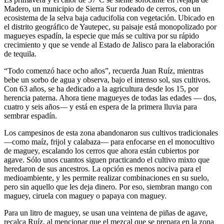
Madero, un municipio de Sierra Sur rodeado de cerros, con un
ecosistema de la selva baja caducifolia con vegetación. Ubicado en
el distrito geográfico de Yautepec, su paisaje está monopolizado por
magueyes espadín, la especie que más se cultiva por su rápido
crecimiento y que se vende al Estado de Jalisco para la elaboración
de tequila.
“Todo comenzó hace ocho años”, recuerda Juan Ruíz, mientras
bebe un sorbo de agua y observa, bajo el intenso sol, sus cultivos.
Con 63 años, se ha dedicado a la agricultura desde los 15, por
herencia paterna. Ahora tiene magueyes de todas las edades — dos,
cuatro y seis años— y está en espera de la primera lluvia para
sembrar espadín.
Los campesinos de esta zona abandonaron sus cultivos tradicionales
—como maíz, frijol y calabaza— para enfocarse en el monocultivo
de maguey, escalando los cerros que ahora están cubiertos por
agave. Sólo unos cuantos siguen practicando el cultivo mixto que
heredaron de sus ancestros. La opción es menos nociva para el
medioambiente, y les permite realizar combinaciones en su suelo,
pero sin aquello que les deja dinero. Por eso, siembran mango con
maguey, ciruela con maguey o papaya con maguey.
Para un litro de maguey, se usan una veintena de piñas de agave,
recalca Ruíz, al mencionar que el mezcal que se prepara en la zona