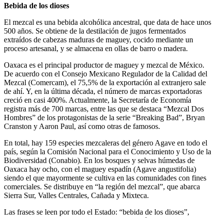
Bebida de los dioses
El mezcal es una bebida alcohólica ancestral, que data de hace unos
500 años. Se obtiene de la destilación de jugos fermentados
extraídos de cabezas maduras de maguey, cocido mediante un
proceso artesanal, y se almacena en ollas de barro o madera.
Oaxaca es el principal productor de maguey y mezcal de México.
De acuerdo con el Consejo Mexicano Regulador de la Calidad del
Mezcal (Comercam), el 75,5% de la exportación al extranjero sale
de ahí. Y, en la última década, el número de marcas exportadoras
creció en casi 400%. Actualmente, la Secretaría de Economía
registra más de 700 marcas, entre las que se destaca “Mezcal Dos
Hombres” de los protagonistas de la serie “Breaking Bad”, Bryan
Cranston y Aaron Paul, así como otras de famosos.
En total, hay 159 especies mezcaleras del género Agave en todo el
país, según la Comisión Nacional para el Conocimiento y Uso de la
Biodiversidad (Conabio). En los bosques y selvas húmedas de
Oaxaca hay ocho, con el maguey espadín (Agave angustifolia)
siendo el que mayormente se cultiva en las comunidades con fines
comerciales. Se distribuye en “la región del mezcal”, que abarca
Sierra Sur, Valles Centrales, Cañada y Mixteca.
Las frases se leen por todo el Estado: “bebida de los dioses”,