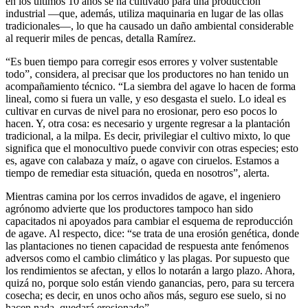
en los últimos 10 años se ha cultivado para una producción
industrial —que, además, utiliza maquinaria en lugar de las ollas
tradicionales—, lo que ha causado un daño ambiental considerable
al requerir miles de pencas, detalla Ramírez.
“Es buen tiempo para corregir esos errores y volver sustentable
todo”, considera, al precisar que los productores no han tenido un
acompañamiento técnico. “La siembra del agave lo hacen de forma
lineal, como si fuera un valle, y eso desgasta el suelo. Lo ideal es
cultivar en curvas de nivel para no erosionar, pero eso pocos lo
hacen. Y, otra cosa: es necesario y urgente regresar a la plantación
tradicional, a la milpa. Es decir, privilegiar el cultivo mixto, lo que
significa que el monocultivo puede convivir con otras especies; esto
es, agave con calabaza y maíz, o agave con ciruelos. Estamos a
tiempo de remediar esta situación, queda en nosotros”, alerta.
Mientras camina por los cerros invadidos de agave, el ingeniero
agrónomo advierte que los productores tampoco han sido
capacitados ni apoyados para cambiar el esquema de reproducción
de agave. Al respecto, dice: “se trata de una erosión genética, donde
las plantaciones no tienen capacidad de respuesta ante fenómenos
adversos como el cambio climático y las plagas. Por supuesto que
los rendimientos se afectan, y ellos lo notarán a largo plazo. Ahora,
quizá no, porque solo están viendo ganancias, pero, para su tercera
cosecha; es decir, en unos ocho años más, seguro ese suelo, si no
hacen nada, quedará erosionado”.