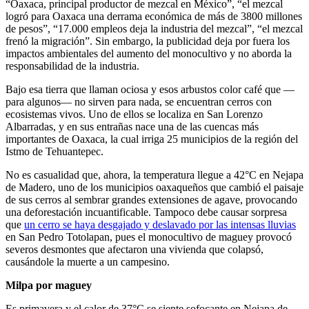
“Oaxaca, principal productor de mezcal en México”, “el mezcal
logró para Oaxaca una derrama económica de más de 3800 millones
de pesos”, “17.000 empleos deja la industria del mezcal”, “el mezcal
frenó la migración”. Sin embargo, la publicidad deja por fuera los
impactos ambientales del aumento del monocultivo y no aborda la
responsabilidad de la industria.
Bajo esa tierra que llaman ociosa y esos arbustos color café que —
para algunos— no sirven para nada, se encuentran cerros con
ecosistemas vivos. Uno de ellos se localiza en San Lorenzo
Albarradas, y en sus entrañas nace una de las cuencas más
importantes de Oaxaca, la cual irriga 25 municipios de la región del
Istmo de Tehuantepec.
No es casualidad que, ahora, la temperatura llegue a 42°C en Nejapa
de Madero, uno de los municipios oaxaqueños que cambió el paisaje
de sus cerros al sembrar grandes extensiones de agave, provocando
una deforestación incuantificable. Tampoco debe causar sorpresa
que
un cerro se haya desgajado y deslavado por las intensas lluvias
en San Pedro Totolapan, pues el monocultivo de maguey provocó
severos desmontes que afectaron una vivienda que colapsó,
causándole la muerte a un campesino.
Milpa por maguey
Es primavera y el calor de 37°C se siente sofocante en Nejapa de