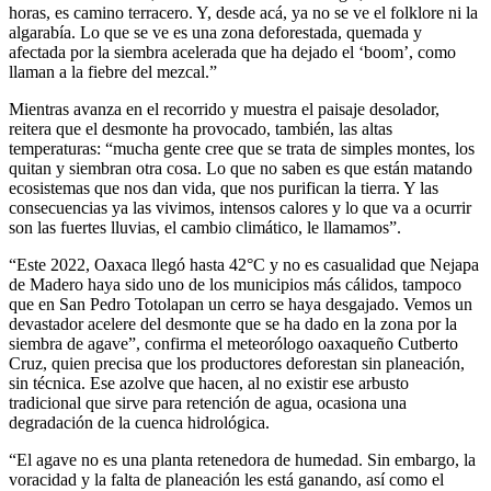
horas, es camino terracero. Y, desde acá, ya no se ve el folklore ni la
algarabía. Lo que se ve es una zona deforestada, quemada y
afectada por la siembra acelerada que ha dejado el ‘boom’, como
llaman a la fiebre del mezcal.”
Mientras avanza en el recorrido y muestra el paisaje desolador,
reitera que el desmonte ha provocado, también, las altas
temperaturas: “mucha gente cree que se trata de simples montes, los
quitan y siembran otra cosa. Lo que no saben es que están matando
ecosistemas que nos dan vida, que nos purifican la tierra. Y las
consecuencias ya las vivimos, intensos calores y lo que va a ocurrir
son las fuertes lluvias, el cambio climático, le llamamos”.
“Este 2022, Oaxaca llegó hasta 42°C y no es casualidad que Nejapa
de Madero haya sido uno de los municipios más cálidos, tampoco
que en San Pedro Totolapan un cerro se haya desgajado. Vemos un
devastador acelere del desmonte que se ha dado en la zona por la
siembra de agave”, confirma el meteorólogo oaxaqueño Cutberto
Cruz, quien precisa que los productores deforestan sin planeación,
sin técnica. Ese azolve que hacen, al no existir ese arbusto
tradicional que sirve para retención de agua, ocasiona una
degradación de la cuenca hidrológica.
“El agave no es una planta retenedora de humedad. Sin embargo, la
voracidad y la falta de planeación les está ganando, así como el