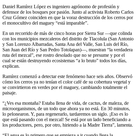
Daniel Ramírez López es ingeniero agrónomo de profesión y
defensor de los bosques por pasión. Junto al activista Roberto Carlos
Cruz Gómez coinciden en que la voraz destrucción de los cerros por
el monocultivo del maguey “está imparable”.
En un recorrido de más de cinco horas por Sierra Sur —que colinda
con los municipios mezcaleros del distrito de Tlacolula (San Antonio
y San Lorenzo Albarradas, Santa Ana del Valle, San Luis del Río,
San Juan del Río y San Pedro Totolapan)—, muestran “la verdadera
ruta del mezcal”, ese rostro desolado que no se presume y por el
cual se están destruyendo ecosistemas “a lo bruto” todos los días,
explican.
Ramírez comenzó a detectar este fenómeno hace seis años. Observó
cómo los cerros ya no tenían el color café de su cobertura vegetal y
se convirtieron en verdes por el maguey, cambiando totalmente el
paisaje.
“¿Ves esa montaña? Estaba llena de vida, de cactus, de maleza, de
microorganismos, de un todo que ahora ya no está. En 30 minutos,
lo pelonearon. Y, para regenerarlo, tardaremos un siglo. ¡Eso es lo
que está pasando con el mezcal! Se está por un lado beneficiando a
los productores, pero, por otro, hiriendo a la Madre Tierra”, lamenta.
“El agua es lo primero que se empieza a ir cuando llega la