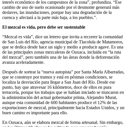
interés económico de los campesinos de la zona”, profundiza. “Ese
cambio de uso de suelo ocasionado por el desmonte generará más
deslaves, las inundaciones, porque hay una degradación de la
cuenca y afectará a la parte más baja, a los pueblos.”.
El mezcal es vida, pero debe ser sustentable
“Mezcal es vida”, dice un letrero que invita a recorrer la comunidad
de San Luis del Río, agencia municipal de Tlacolula de Matamoros,
que se dedica desde hace un siglo y medio a producir agave. Es una
de las principales zonas mezcaleras de Oaxaca, incluida en “la ruta
del mezcal”, pero también una de las áreas donde la deforestación
avanza aceleradamente.
Después de sortear la “nueva autopista” por Santa María Albarradas,
que se construye por tramos y está en pésimas condiciones, se
localiza la desviación para llegar a San Juan del Río. Desde ese
punto, hay que atravesar 16 kilómetros, doce de ellos en pura
terracería, porque los trabajos que se habían iniciado se truncaron en
la administración del actual gobernador priista, Alejandro Murat,
aunque esta comunidad de 600 habitantes produce el 12% de las
exportaciones de mezcal, principalmente hacia Estados Unidos, y un
buen camino es importante para ello.
En Oaxaca, aún se elabora mezcal de forma artesanal. Sin embargo,