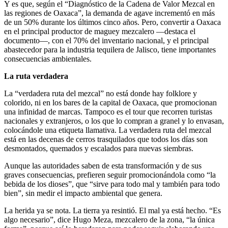
Y es que, según el “Diagnóstico de la Cadena de Valor Mezcal en
las regiones de Oaxaca”, la demanda de agave incrementó en más
de un 50% durante los últimos cinco años. Pero, convertir a Oaxaca
en el principal productor de maguey mezcalero —destaca el
documento—, con el 70% del inventario nacional, y el principal
abastecedor para la industria tequilera de Jalisco, tiene importantes
consecuencias ambientales.
La ruta verdadera
La “verdadera ruta del mezcal” no está donde hay folklore y
colorido, ni en los bares de la capital de Oaxaca, que promocionan
una infinidad de marcas. Tampoco es el tour que recorren turistas
nacionales y extranjeros, o los que lo compran a granel y lo envasan,
colocándole una etiqueta llamativa. La verdadera ruta del mezcal
está en las decenas de cerros trasquilados que todos los días son
desmontados, quemados y escalados para nuevas siembras.
Aunque las autoridades saben de esta transformación y de sus
graves consecuencias, prefieren seguir promocionándola como “la
bebida de los dioses”, que “sirve para todo mal y también para todo
bien”, sin medir el impacto ambiental que genera.
La herida ya se nota. La tierra ya resintió. El mal ya está hecho. “Es
algo necesario”, dice Hugo Meza, mezcalero de la zona, “la única