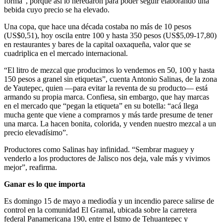
forma”, porque así lo heredaron para poder seguir elaborando una
bebida cuyo precio se ha elevado.
Una copa, que hace una década costaba no más de 10 pesos
(US$0,51), hoy oscila entre 100 y hasta 350 pesos (US$5,09-17,80)
en restaurantes y bares de la capital oaxaqueña, valor que se
cuadriplica en el mercado internacional.
“El litro de mezcal que producimos lo vendemos en 50, 100 y hasta
150 pesos a granel sin etiquetas”, cuenta Antonio Salinas, de la zona
de Yautepec, quien —para evitar la reventa de su producto— está
armando su propia marca. Confiesa, sin embargo, que hay marcas
en el mercado que “pegan la etiqueta” en su botella: “acá llega
mucha gente que viene a comprarnos y más tarde presume de tener
una marca. La hacen bonita, colorida, y venden nuestro mezcal a un
precio elevadísimo”.
Productores como Salinas hay infinidad. “Sembrar maguey y
venderlo a los productores de Jalisco nos deja, vale más y vivimos
mejor”, reafirma.
Ganar es lo que importa
Es domingo 15 de mayo a mediodía y un incendio parece salirse de
control en la comunidad El Gramal, ubicada sobre la carretera
federal Panamericana 190, entre el Istmo de Tehuantepec y