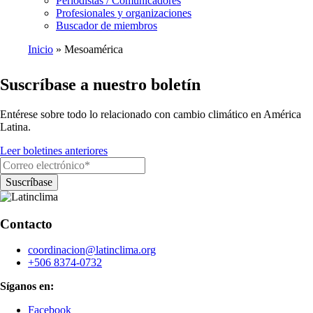
Periodistas / Comunicadores
Profesionales y organizaciones
Buscador de miembros
Inicio
Mesoamérica
Ruta
Suscríbase a nuestro boletín
de
navegación
Entérese sobre todo lo relacionado con cambio climático en América
Latina.
Leer boletines anteriores
Contacto
coordinacion@latinclima.org
+506 8374-0732
Síganos en:
Facebook