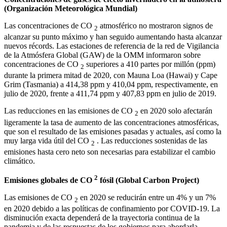
(Organización Meteorológica Mundial)
Las concentraciones de CO
atmosférico no mostraron signos de
2
alcanzar su punto máximo y han seguido aumentando hasta alcanzar
nuevos récords. Las estaciones de referencia de la red de Vigilancia
de la Atmósfera Global (GAW) de la OMM informaron sobre
concentraciones de CO
superiores a 410 partes por millón (ppm)
2
durante la primera mitad de 2020, con Mauna Loa (Hawai) y Cape
Grim (Tasmania) a 414,38 ppm y 410,04 ppm, respectivamente, en
julio de 2020, frente a 411,74 ppm y 407,83 ppm en julio de 2019.
Las reducciones en las emisiones de CO
en 2020 solo afectarán
2
ligeramente la tasa de aumento de las concentraciones atmosféricas,
que son el resultado de las emisiones pasadas y actuales, así como la
muy larga vida útil del CO
. Las reducciones sostenidas de las
2
emisiones hasta cero neto son necesarias para estabilizar el cambio
climático.
2
Emisiones
globales de CO
fósil
(Global Carbon Project)
Las emisiones de CO
en 2020 se reducirán entre un 4% y un 7%
2
en 2020 debido a las políticas de confinamiento por COVID-19. La
disminución exacta dependerá de la trayectoria continua de la
pandemia y de las respuestas de los gobiernos para abordarla.