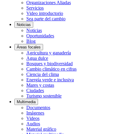
Organizaciones Aliadas
Servicios
Video introductorio
Sea parte del cambio
Noticias
Noticias
Oportunidades
Blog
Áreas focales
Agricultura y ganadería
Agua dulce
Bosques y biodiversidad
Cambio climático en cifras
Ciencia del clima
Energía verde e inclusiva
Mares y costas
Ciudades
Turismo sostenible
Multimedia
Documentos
Imágenes
Videos
Audios
Material gráfico