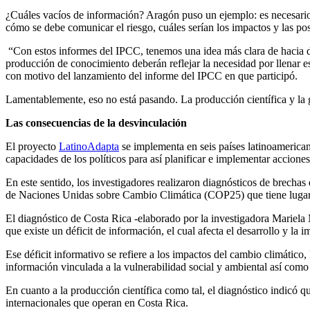
¿Cuáles vacíos de información? Aragón puso un ejemplo: es necesario p
cómo se debe comunicar el riesgo, cuáles serían los impactos y las pos
“Con estos informes del IPCC, tenemos una idea más clara de hacia dó
producción de conocimiento deberán reflejar la necesidad por llenar e
con motivo del lanzamiento del informe del IPCC en que participó.
Lamentablemente, eso no está pasando. La producción científica y la g
Las consecuencias de la desvinculación
El proyecto
LatinoAdapta
se implementa en seis países latinoamerican
capacidades de los políticos para así planificar e implementar accione
En este sentido, los investigadores realizaron diagnósticos de brecha
de Naciones Unidas sobre Cambio Climática (COP25) que tiene lugar e
El diagnóstico de Costa Rica -elaborado por la investigadora Mariel
que existe un déficit de información, el cual afecta el desarrollo y la
Ese déficit informativo se refiere a los impactos del cambio climático,
información vinculada a la vulnerabilidad social y ambiental así como 
En cuanto a la producción científica como tal, el diagnóstico indicó q
internacionales que operan en Costa Rica.