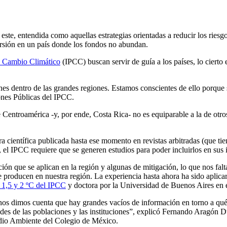
este, entendida como aquellas estrategias orientadas a reducir los riesg
ersión en un país donde los fondos no abundan.
e Cambio Climático
(IPCC) buscan servir de guía a los países, lo cierto
nes dentro de las grandes regiones. Estamos conscientes de ello porqu
nes Públicas del IPCC.
de Centroamérica -y, por ende, Costa Rica- no es equiparable a la de ot
ra científica publicada hasta ese momento en revistas arbitradas (que tie
as, el IPCC requiere que se generen estudios para poder incluirlos en sus
ción que se aplican en la región y algunas de mitigación, lo que nos f
e producen en nuestra región. La experiencia hasta ahora ha sido aplica
e 1,5 y 2 ºC del IPCC
y doctora por la Universidad de Buenos Aires en e
 nos dimos cuenta que hay grandes vacíos de información en torno a qu
idades de las poblaciones y las instituciones”, explicó Fernando Aragón
dio Ambiente del Colegio de México.