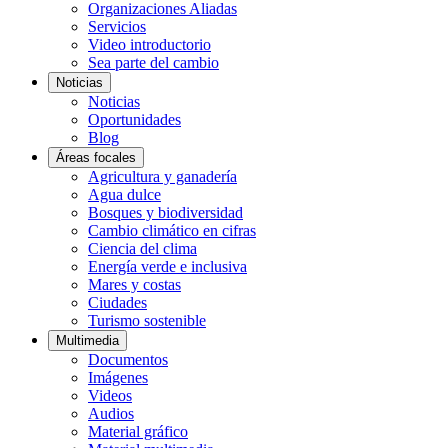
Organizaciones Aliadas
Servicios
Video introductorio
Sea parte del cambio
Noticias
Noticias
Oportunidades
Blog
Áreas focales
Agricultura y ganadería
Agua dulce
Bosques y biodiversidad
Cambio climático en cifras
Ciencia del clima
Energía verde e inclusiva
Mares y costas
Ciudades
Turismo sostenible
Multimedia
Documentos
Imágenes
Videos
Audios
Material gráfico