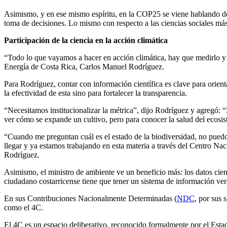
Asimismo, y en ese mismo espíritu, en la COP25 se viene hablando de l
toma de decisiones. Lo mismo con respecto a las ciencias sociales más
Participación de la ciencia en la acción climática
“Todo lo que vayamos a hacer en acción climática, hay que medirlo y 
Energía de Costa Rica, Carlos Manuel Rodríguez.
Para Rodríguez, contar con información científica es clave para orienta
la efectividad de esta sino para fortalecer la transparencia.
“Necesitamos institucionalizar la métrica”, dijo Rodríguez y agregó: “
ver cómo se expande un cultivo, pero para conocer la salud del ecosis
“Cuando me preguntan cuál es el estado de la biodiversidad, no puedo
llegar y ya estamos trabajando en esta materia a través del Centro N
Rodríguez.
Asimismo, el ministro de ambiente ve un beneficio más: los datos cientí
ciudadano costarricense tiene que tener un sistema de información vera
En sus Contribuciones Nacionalmente Determinadas (
NDC
, por sus
como el 4C.
El 4C es un espacio deliberativo, reconocido formalmente por el Estad