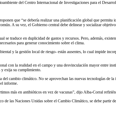
oambiente del Centro Internacional de Investigaciones para el Desarroll
proponen que “se debería realizar una planificación global que permita i
n común. A su vez, el Gobierno central debe delinear y socializar objeti
cual se traduce en duplicidad de gastos y recursos. Pero, además, existe
necesarios para generar conocimiento sobre el clima.
mbiental y la gestión local de riesgo- están ausentes, lo cual impide inc
ional con la realidad en el campo y una desvinculación mayor entre ins
s y exija su cumplimiento.
ma del cambio climático. No se aprovechan las nuevas tecnologías de la 
 el informe.
timos más en antibióticos en vez de vacunas”, dijo Alba-Corral refirién
 de las Naciones Unidas sobre el Cambio Climático, se debe partir desd