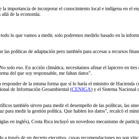
a importancia de incorporar el conocimiento local e indígena en el eng
 allá de la economía.
todo lo que vamos a medir, solo podremos medirlo basado en la informa
r las políticas de adaptación pero también para accesar a recursos finan
No solo eso. En acción climática, necesitamos afinar el lapicero en tres
tema del que soy responsable, me faltan datos”.
 responder de la misma forma que sí lo haría el ministro de Hacienda 
acional de Información Geoambiental (
CENIGA
) y el Sistema Nacional
ficos también sirven para medir el desempeño de las políticas, las siner
z para medir la gestión política. Que hablen los datos”, recalcó el minis
 siglas en inglés), Costa Rica incluyó un novedoso mecanismo de partic
o a través de un decreto ejecutivo, cuyas recomendaciones no son vincul