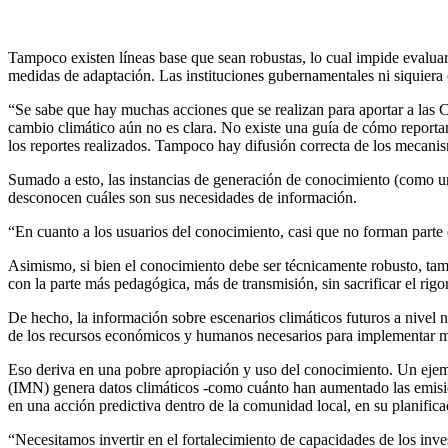
Tampoco existen líneas base que sean robustas, lo cual impide evaluar
medidas de adaptación. Las instituciones gubernamentales ni siquier
“Se sabe que hay muchas acciones que se realizan para aportar a las
cambio climático aún no es clara. No existe una guía de cómo reportar
los reportes realizados. Tampoco hay difusión correcta de los mecanism
Sumado a esto, las instancias de generación de conocimiento (como uni
desconocen cuáles son sus necesidades de información.
“En cuanto a los usuarios del conocimiento, casi que no forman parte en
Asimismo, si bien el conocimiento debe ser técnicamente robusto, tambi
con la parte más pedagógica, más de transmisión, sin sacrificar el rigor
De hecho, la información sobre escenarios climáticos futuros a nivel nac
de los recursos económicos y humanos necesarios para implementar m
Eso deriva en una pobre apropiación y uso del conocimiento. Un ejemp
(IMN) genera datos climáticos -como cuánto han aumentado las emision
en una acción predictiva dentro de la comunidad local, en su planificac
“Necesitamos invertir en el fortalecimiento de capacidades de los inve