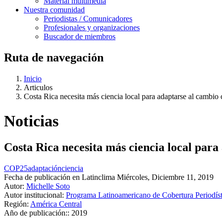
Material multimedia
Nuestra comunidad
Periodistas / Comunicadores
Profesionales y organizaciones
Buscador de miembros
Ruta de navegación
Inicio
Articulos
Costa Rica necesita más ciencia local para adaptarse al cambio 
Noticias
Costa Rica necesita más ciencia local para
COP25
adaptación
ciencia
Fecha de publicación en Latinclima
Miércoles, Diciembre 11, 2019
Autor:
Michelle Soto
Autor institucional:
Programa Latinoamericano de Cobertura Periodí
Región:
América Central
Año de publicación::
2019