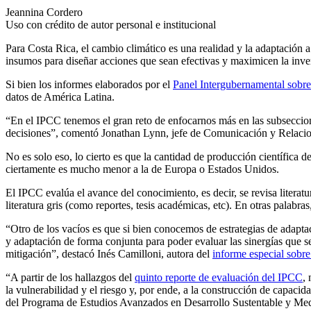
Jeannina Cordero
Uso con crédito de autor personal e institucional
Para Costa Rica, el cambio climático es una realidad y la adaptación a 
insumos para diseñar acciones que sean efectivas y maximicen la inv
Si bien los informes elaborados por el
Panel Intergubernamental sobr
datos de América Latina.
“En el IPCC tenemos el gran reto de enfocarnos más en las subseccio
decisiones”, comentó Jonathan Lynn, jefe de Comunicación y Relacio
No es solo eso, lo cierto es que la cantidad de producción científica 
ciertamente es mucho menor a la de Europa o Estados Unidos.
El IPCC evalúa el avance del conocimiento, es decir, se revisa literatu
literatura gris (como reportes, tesis académicas, etc). En otras palabr
“Otro de los vacíos es que si bien conocemos de estrategias de adapta
y adaptación de forma conjunta para poder evaluar las sinergías que s
mitigación”, destacó Inés Camilloni, autora del
informe especial sobr
“A partir de los hallazgos del
quinto reporte de evaluación del IPCC
,
la vulnerabilidad y el riesgo y, por ende, a la construcción de capac
del Programa de Estudios Avanzados en Desarrollo Sustentable y Me