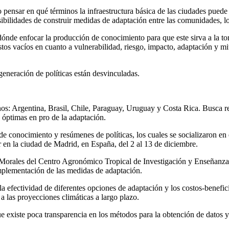
ensar en qué términos la infraestructura básica de las ciudades puede 
ibilidades de construir medidas de adaptación entre las comunidades, lo
nde enfocar la producción de conocimiento para que este sirva a la tom
stos vacíos en cuanto a vulnerabilidad, riesgo, impacto, adaptación y 
eneración de políticas están desvinculadas.
os: Argentina, Brasil, Chile, Paraguay, Uruguay y Costa Rica. Busca red
s óptimas en pro de la adaptación.
s de conocimiento y resúmenes de políticas, los cuales se socializaron 
n la ciudad de Madrid, en España, del 2 al 13 de diciembre.
a Morales del Centro Agronómico Tropical de Investigación y Enseñanza
 implementación de las medidas de adaptación.
 la efectividad de diferentes opciones de adaptación y los costos-benefi
a las proyecciones climáticas a largo plazo.
ue existe poca transparencia en los métodos para la obtención de datos y