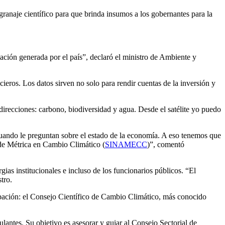
ranaje científico para que brinda insumos a los gobernantes para la
ción generada por el país”, declaró el ministro de Ambiente y
cieros. Los datos sirven no solo para rendir cuentas de la inversión y
 direcciones: carbono, biodiversidad y agua. Desde el satélite yo puedo
cuando le preguntan sobre el estado de la economía. A eso tenemos que
 de Métrica en Cambio Climático (
SINAMECC
)”, comentó
gias institucionales e incluso de los funcionarios públicos. “El
tro.
ipación: el Consejo Científico de Cambio Climático, más conocido
antes. Su objetivo es asesorar y guiar al Consejo Sectorial de