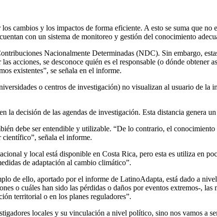
 los cambios y los impactos de forma eficiente. A esto se suma que no e
a cuentan con un sistema de monitoreo y gestión del conocimiento adecu
 Contribuciones Nacionalmente Determinadas (NDC). Sin embargo, estas 
 las acciones, se desconoce quién es el responsable (o dónde obtener a
os existentes”, se señala en el informe.
versidades o centros de investigación) no visualizan al usuario de la i
 la decisión de las agendas de investigación. Esta distancia genera un v
én debe ser entendible y utilizable. “De lo contrario, el conocimiento pi
 científico”, señala el informe.
ional y local está disponible en Costa Rica, pero esta es utiliza en pocas
edidas de adaptación al cambio climático”.
lo de ello, aportado por el informe de LatinoAdapta, está dado a nivel
es o cuáles han sido las pérdidas o daños por eventos extremos-, las m
ión territorial o en los planes reguladores”.
stigadores locales y su vinculación a nivel político, sino nos vamos a s