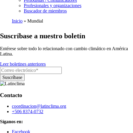
Periodistas / Comunicadores
Profesionales y organizaciones
Buscador de miembros
Inicio
Mundial
Ruta
Suscríbase a nuestro boletín
de
navegación
Entérese sobre todo lo relacionado con cambio climático en América
Latina.
Leer boletines anteriores
Contacto
coordinacion@latinclima.org
+506 8374-0732
Síganos en:
Facebook