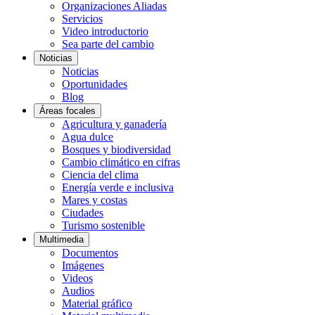
Organizaciones Aliadas
Servicios
Video introductorio
Sea parte del cambio
Noticias
Noticias
Oportunidades
Blog
Áreas focales
Agricultura y ganadería
Agua dulce
Bosques y biodiversidad
Cambio climático en cifras
Ciencia del clima
Energía verde e inclusiva
Mares y costas
Ciudades
Turismo sostenible
Multimedia
Documentos
Imágenes
Videos
Audios
Material gráfico