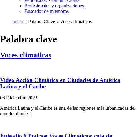
Periodistas / Comunicadores
Profesionales y organizaciones
Buscador de miembros
Inicio
Palabra Clave
Voces climáticas
Ruta
de
Palabra clave
navegación
Voces climáticas
Video Acción Climática en Ciudades de América
Latina y el Caribe
06 Diciembre 2023
América Latina y el Caribe es una de las regiones más urbanizadas del
mundo, donde...
Episodio 6 Podcast Voces Climáticas: caja de